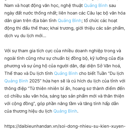
Nam và hoạt động văn học, nghệ thuật
Quảng Bình
sau
ngày đất nước thống nhất; liên hoan các Câu lạc bộ văn hóa
dân gian trên địa bàn tỉnh
Quảng Bình
; tổ chức các hoạt
động thi đấu thể thao; khai trương, giới thiệu các sản phẩm,
dịch vụ du lịch mới…
Với sự tham gia tích cực của nhiều doanh nghiệp trong và
ngoài tỉnh cũng như sự chuẩn bị đồng bộ, kỹ lưỡng của địa
phương và sự ủng hộ của người dân, đại diện Sở Văn hoá,
Thể thao và Du lịch tỉnh
Quảng Bình
cho biết Tuần “Du lịch
Quảng Bình
2025” hứa hẹn sẽ là cú hích du lịch của tỉnh với
thông điệp “Từ thiên nhiên bí ẩn, hoang sơ thành điểm đến
có chiều sâu văn hóa, sáng tạo sản phẩm mới và thân thiện
với cộng đồng”, góp phần nâng tầm và tăng tính hấp dẫn
của thương hiệu du lịch
Quảng Bình
.
https://daibieunhandan.vn/soi-dong-nhieu-su-kien-xuyen-