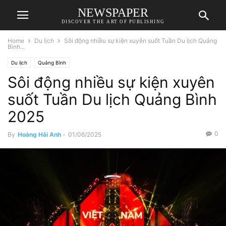
NEWSPAPER
DISCOVER THE ART OF PUBLISHING
Home
Du lịch
Sôi động nhiều sự kiện xuyên suốt Tuần Du lịch Quảng
Bình...
Du lịch
Quảng Bình
Sôi động nhiều sự kiện xuyên
suốt Tuần Du lịch Quảng Bình
2025
0
By
Hoàng Hải Anh
-
01/06/2025