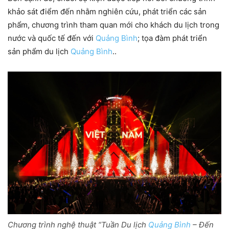
khảo sát điểm đến nhằm nghiên cứu, phát triển các sản
phẩm, chương trình tham quan mới cho khách du lịch trong
nước và quốc tế đến với
Quảng Bình
; tọa đàm phát triển
sản phẩm du lịch
Quảng Bình
..
Chương trình nghệ thuật “Tuần Du lịch
Quảng Bình
– Đến