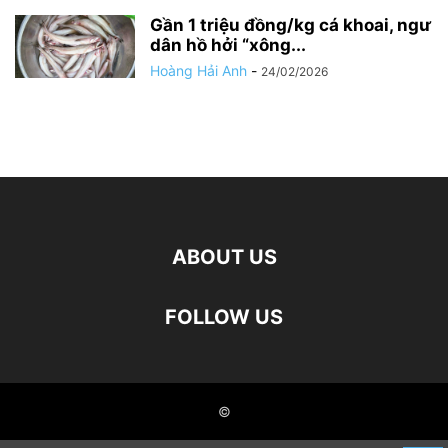
Gần 1 triệu đồng/kg cá khoai, ngư
dân hồ hởi “xông...
Hoàng Hải Anh
-
24/02/2026
ABOUT US
FOLLOW US
©