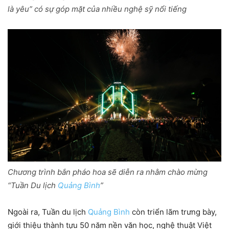
là yêu” có sự góp mặt của nhiều nghệ sỹ nổi tiếng
Chương trình bắn pháo hoa sẽ diễn ra nhằm chào mừng
“Tuần Du lịch
Quảng Bình
”
Ngoài ra, Tuần du lịch
Quảng Bình
còn triển lãm trưng bày,
giới thiệu thành tựu 50 năm nền văn học, nghệ thuật Việt