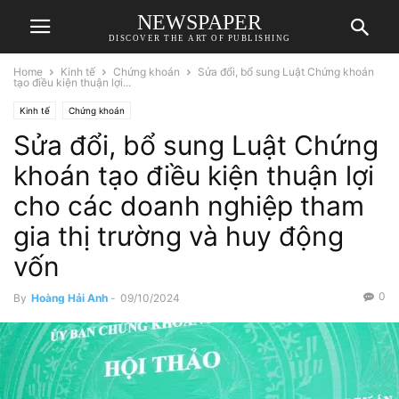
NEWSPAPER
DISCOVER THE ART OF PUBLISHING
Home
Kinh tế
Chứng khoán
Sửa đổi, bổ sung Luật Chứng khoán
tạo điều kiện thuận lợi...
Kinh tế
Chứng khoán
Sửa đổi, bổ sung Luật Chứng
khoán tạo điều kiện thuận lợi
cho các doanh nghiệp tham
gia thị trường và huy động
vốn
0
By
Hoàng Hải Anh
-
09/10/2024