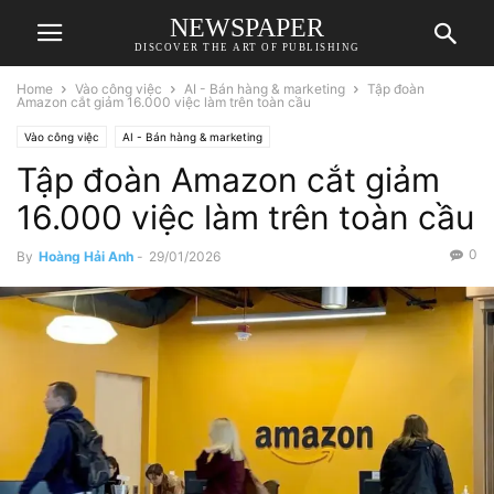
NEWSPAPER
DISCOVER THE ART OF PUBLISHING
Home
Vào công việc
AI - Bán hàng & marketing
Tập đoàn
Amazon cắt giảm 16.000 việc làm trên toàn cầu
Vào công việc
AI - Bán hàng & marketing
Tập đoàn Amazon cắt giảm
16.000 việc làm trên toàn cầu
0
By
Hoàng Hải Anh
-
29/01/2026