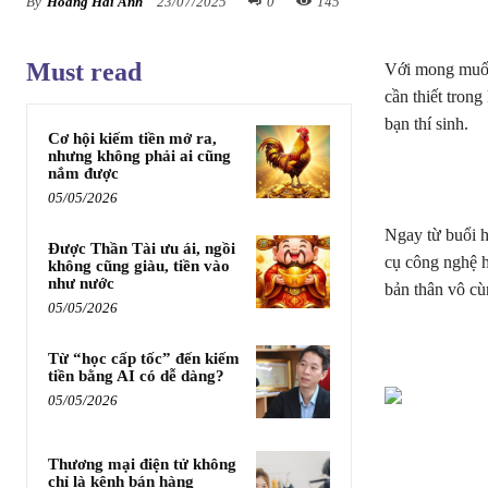
By
Hoàng Hải Anh
23/07/2025
0
145
Must read
Với mong muốn 
cần thiết tron
bạn thí sinh.
Cơ hội kiếm tiền mở ra,
nhưng không phải ai cũng
nắm được
05/05/2026
Ngay từ buổi h
Được Thần Tài ưu ái, ngồi
cụ công nghệ 
không cũng giàu, tiền vào
như nước
bản thân vô cù
05/05/2026
Từ “học cấp tốc” đến kiếm
tiền bằng AI có dễ dàng?
05/05/2026
Thương mại điện tử không
chỉ là kênh bán hàng