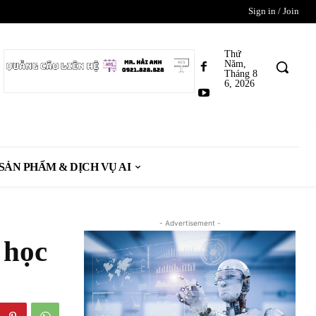
Sign in / Join
Thứ
Năm,
Tháng 8
6, 2026
SẢN PHẨM & DỊCH VỤ AI
- Advertisement -
 học