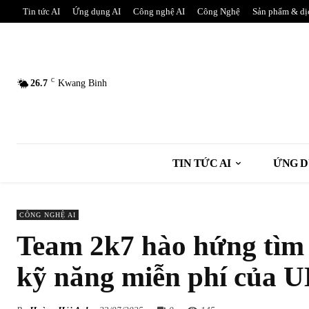
Tin tức AI
Ứng dụng AI
Công nghệ AI
Công Nghệ
Sản phẩm & dị
C
26.7
Kwang Binh
TIN TỨC AI
ỨNG D
CÔNG NGHỆ AI
Team 2k7 hào hứng tìm h
kỹ năng miễn phí của 