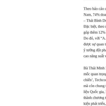
Theo báo cáo c
Nam, 74% doan
– Thái Bình D
Đặc biệt, theo
góp thêm 12% 
Do đó, với “A.
được sự quan t
ý tưởng đột p
cao năng suất 
Bà Thái Minh 
mốc quan trọng
chiến’, Techco
mà còn chung 
liệu Quốc gia,
thành chương t
kiện phát triể