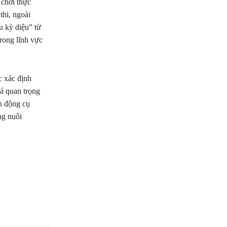
 chơi thực
thi, ngoài
u kỳ diệu” từ
rong lĩnh vực
 xác định
há quan trọng
h động cụ
ng nuôi