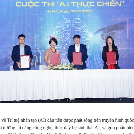
 về Trí tuệ nhân tạo (AI) đầu tiên được phát sóng trên truyền hình quố
ồi dưỡng tài năng công nghệ, thúc đẩy hệ sinh thái AI, và góp phần hiệ