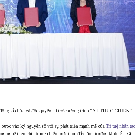
ồng tổ chức và độc quyền tài trợ chương trình “A.I THỰC CHIẾN”
 bước vào kỷ nguyên số với sự phát triển mạnh mẽ của
Trí tuệ nhân tạ
ng nghệ then chốt trong chiến lược thúc đẩy tăng trưởng kinh tế – xã h