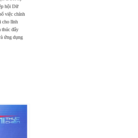
ệp hội Dữ
ố việc chính
 cho lĩnh
 thúc đẩy
 và ứng dụng