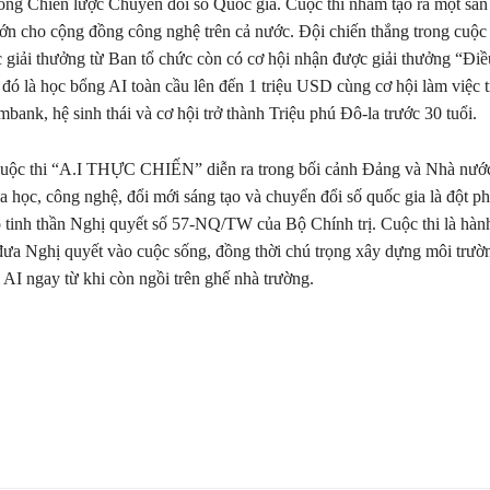
rong Chiến lược Chuyển đổi số Quốc gia. Cuộc thi nhằm tạo ra một sân
ớn cho cộng đồng công nghệ trên cả nước. Đội chiến thắng trong cuộc 
 giải thưởng từ Ban tổ chức còn có cơ hội nhận được giải thưởng “Điề
đó là học bổng AI toàn cầu lên đến 1
triệu USD
cùng cơ hội làm việc t
bank, hệ sinh thái và cơ hội trở thành Triệu phú Đô-la trước 30 tuổi.
 cuộc thi “A.I THỰC CHIẾN” diễn ra trong bối cảnh Đảng và Nhà nước
oa học, công nghệ, đổi mới sáng tạo và chuyển đổi số quốc gia là đột p
 tinh thần Nghị quyết số 57-NQ/TW của Bộ Chính trị. Cuộc thi là hàn
đưa Nghị quyết vào cuộc sống, đồng thời chú trọng xây dựng môi trườ
 AI ngay từ khi còn ngồi trên ghế nhà trường.