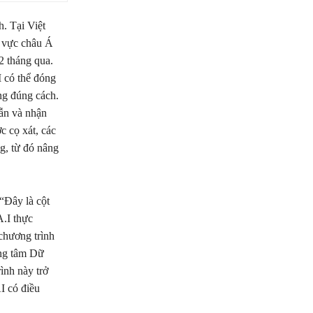
. Tại Việt
 vực châu Á
2 tháng qua.
I có thể đóng
ng đúng cách.
dẫn và nhận
c cọ xát, các
g, từ đó nâng
“Đây là cột
A.I thực
 chương trình
ung tâm Dữ
ình này trở
I có điều