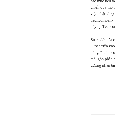
các mục tiêu t
chiến quy mô l
việc nhận được
Techcombank, 
này tại Techcom
Sự ra đời của
“Phát triển kh
hàng đầu” theo
thể, góp phần 
dưỡng nhân tài