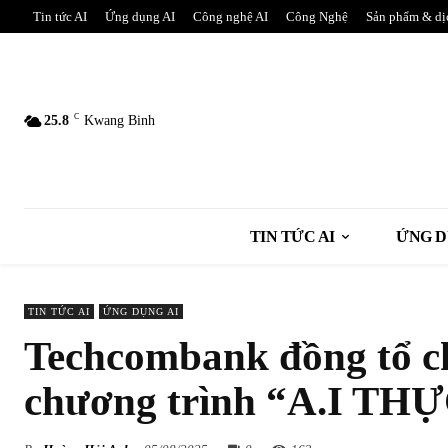
Tin tức AI
Ứng dụng AI
Công nghệ AI
Công Nghệ
Sản phẩm & dị
C
25.8
Kwang Binh
TIN TỨC AI
ỨNG D
TIN TỨC AI
ỨNG DỤNG AI
Techcombank đồng tổ ch
chương trình “A.I T