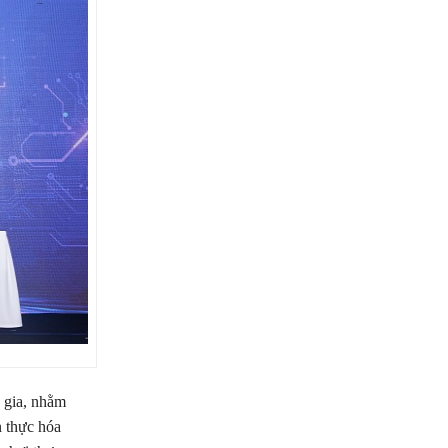
c gia, nhằm
n thực hóa