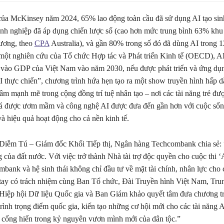
ủa McKinsey năm 2024, 65% lao động toàn cầu đã sử dụng AI tạo sinh
h nghiệp đã áp dụng chiến lược số (cao hơn mức trung bình 63% khu
ương, theo
CPA
Australia), và gần 80% trong số đó đã dùng AI trong 1
 một nghiên cứu của Tổ chức Hợp tác và Phát triển Kinh tế (OECD), A
vào GDP của Việt Nam vào năm 2030, nếu được phát triển và ứng dụ
I thực chiến”, chương trình hứa hẹn tạo ra một show truyền hình hấp 
âm mạnh mẽ trong cộng đồng trí tuệ nhân tạo – nơi các tài năng trẻ đượ
há được ươm mầm và công nghệ AI được đưa đến gần hơn với cuộc sốn
và hiệu quả hoạt động cho cả nền kinh tế.
Diễm Tú – Giám đốc Khối Tiếp thị, Ngân hàng Techcombank chia sẻ: 
 của đất nước. Với việc trở thành Nhà tài trợ độc quyền cho cuộc thi ‘
mbank và hệ sinh thái không chỉ đầu tư về mặt tài chính, nhân lực cho
tay có trách nhiệm cùng Ban Tổ chức, Đài Truyền hình Việt Nam, Tr
 Hiệp hội Dữ liệu Quốc gia và Ban Giám khảo quyết tâm đưa chương tr
rình trọng điểm quốc gia, kiến tạo những cơ hội mới cho các tài năng A
n, cống hiến trong kỷ nguyên vươn mình mới của dân tộc.”