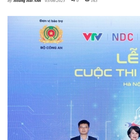
By
Hoàng Hải Anh
05/08/2025
0
163