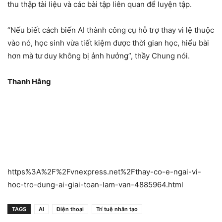
thu thập tài liệu và các bài tập liên quan để luyện tập.
“Nếu biết cách biến AI thành công cụ hỗ trợ thay vì lệ thuộc
vào nó, học sinh vừa tiết kiệm được thời gian học, hiểu bài
hơn mà tư duy không bị ảnh hưởng”, thầy Chung nói.
Thanh Hằng
https%3A%2F%2Fvnexpress.net%2Fthay-co-e-ngai-vi-
hoc-tro-dung-ai-giai-toan-lam-van-4885964.html
TAGS
AI
Điện thoại
Trí tuệ nhân tạo