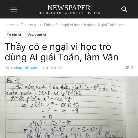
NEWSPAPER
DISCOVER THE ART OF PUBLISHING
Home
Tin tức AI
Thầy cô e ngại vì học trò dùng AI giải Toán, làm...
Tin tức AI
Ứng dụng AI
Thầy cô e ngại vì học trò
dùng AI giải Toán, làm Văn
0
By
Hoàng Hải Anh
-
01/06/2025