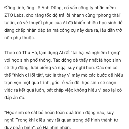
Đồng tình, ông Lê Anh Dũng, cố vấn công ty phần mềm
ZTO Labs, cho rằng tốc độ trả lời nhanh cùng “phong thái”
tự tin, có vẻ thuyết phục của AI đã khiến nhiều học sinh dễ
dàng chấp nhận đáp án mà công cụ này đưa ra, lâu dần trở
nên phụ thuộc.
Theo cô Thu Hà, lạm dụng AI rất “tai hại và nghiêm trọng”
với học sinh phổ thông. Tác động dễ thấy nhất là học sinh
sẽ thụ động, lười biếng và ngại suy nghĩ hơn. Các em có
thể “thích đi lối tắt”, tức là thay vì mày mò các bước để hiểu
trọn vẹn một quá trình, gốc rễ vấn đề, học sinh sẽ chọn
việc ra kết quả luôn, bất chấp việc không hiểu vì sao lại có
đáp án đó.
“Học sinh sẽ cắt bỏ hoàn toàn quá trình động não, suy
nghĩ. Trong khi điều này rất quan trọng để hình thành tư
duy phản biện”, cô Hà nhìn nhận.