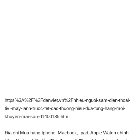
https%3A%2F%2Fdanviet.vn%2Fnhieu-nguoi-sam-dien-thoai-
tivi-may-lanh-truoc-tet-cac-thuong-hieu-dua-tung-hang-moi-
khuyen-mai-sau-d1400135.html
Địa chỉ Mua hàng
Iphone
, Macbook, Ipad, Apple Watch chính