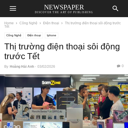
NEWSPAPER
DISCOVER THE ART OF PUBLISHING
Home
Công Nghệ
Điện thoại
Thị trường điện thoại sôi động trước
Tết
Công Nghệ
Điện thoại
Iphone
Thị trường điện thoại sôi động
trước Tết
0
By
Hoàng Hải Anh
-
03/02/2026