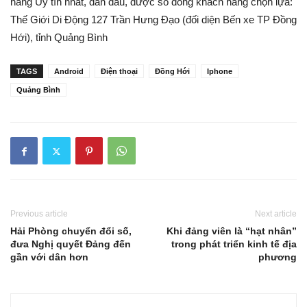
hãng Uy tín nhất, dẫn đầu, được số đông khách hàng chọn lựa:
Thế Giới Di Động 127 Trần Hưng Đạo (đối diện Bến xe TP
Đồng
Hới
), tỉnh
Quảng Bình
TAGS
Android
Điện thoại
Đồng Hới
Iphone
Quảng Bình
Previous article
Next article
Hải Phòng chuyển đổi số,
Khi đảng viên là “hạt nhân”
đưa Nghị quyết Đảng đến
trong phát triển kinh tế địa
gần với dân hơn
phương