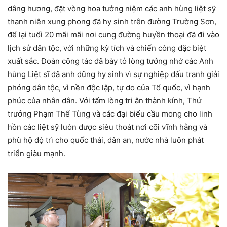
dâng hương, đặt vòng hoa tưởng niệm các anh hùng liệt sỹ
thanh niên xung phong đã hy sinh trên đường Trường Sơn,
để lại tuổi 20 mãi mãi nơi cung đường huyền thoại đã đi vào
lịch sử dân tộc, với những kỳ tích và chiến công đặc biệt
xuất sắc. Đoàn công tác đã bày tỏ lòng tưởng nhớ các Anh
hùng Liệt sĩ đã anh dũng hy sinh vì sự nghiệp đấu tranh giải
phóng dân tộc, vì nền độc lập, tự do của Tổ quốc, vì hạnh
phúc của nhân dân. Với tấm lòng tri ân thành kính, Thứ
trưởng Phạm Thế Tùng và các đại biểu cầu mong cho linh
hồn các liệt sỹ luôn được siêu thoát nơi cõi vĩnh hằng và
phù hộ độ trì cho quốc thái, dân an, nước nhà luôn phát
triển giàu mạnh.