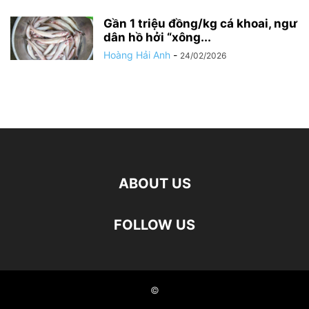
Gần 1 triệu đồng/kg cá khoai, ngư
dân hồ hởi “xông...
Hoàng Hải Anh
-
24/02/2026
ABOUT US
FOLLOW US
©