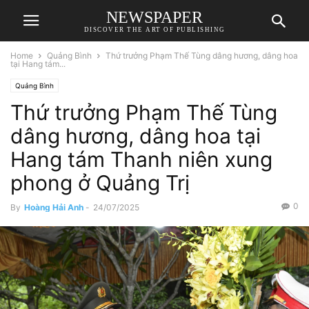
NEWSPAPER
DISCOVER THE ART OF PUBLISHING
Home
Quảng Bình
Thứ trưởng Phạm Thế Tùng dâng hương, dâng hoa
tại Hang tám...
Quảng Bình
Thứ trưởng Phạm Thế Tùng
dâng hương, dâng hoa tại
Hang tám Thanh niên xung
phong ở Quảng Trị
0
By
Hoàng Hải Anh
-
24/07/2025