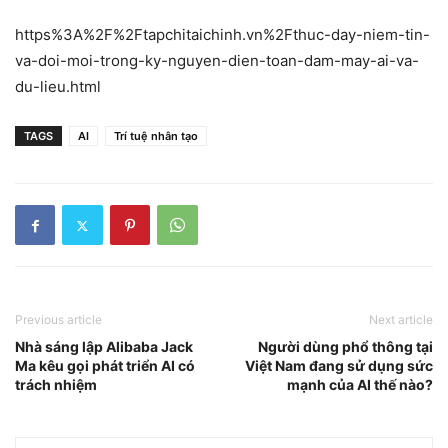
https%3A%2F%2Ftapchitaichinh.vn%2Fthuc-day-niem-tin-
va-doi-moi-trong-ky-nguyen-dien-toan-dam-may-ai-va-
du-lieu.html
TAGS
AI
Trí tuệ nhân tạo
Previous article
Next article
Nhà sáng lập Alibaba Jack
Người dùng phổ thông tại
Ma kêu gọi phát triển AI có
Việt Nam đang sử dụng sức
trách nhiệm
mạnh của AI thế nào?