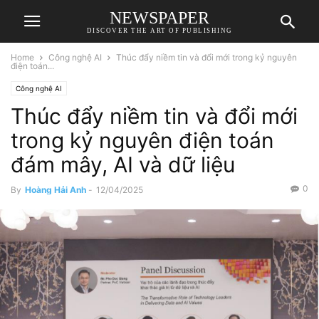
NEWSPAPER
DISCOVER THE ART OF PUBLISHING
Home
Công nghệ AI
Thúc đẩy niềm tin và đổi mới trong kỷ nguyên
điện toán...
Công nghệ AI
Thúc đẩy niềm tin và đổi mới
trong kỷ nguyên điện toán
đám mây, AI và dữ liệu
0
By
Hoàng Hải Anh
-
12/04/2025