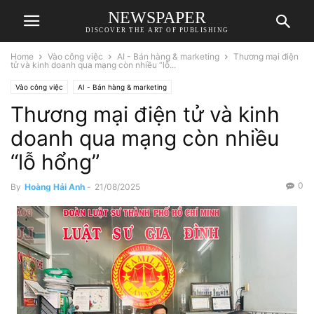
NEWSPAPER
DISCOVER THE ART OF PUBLISHING
Home
Vào công việc
AI - Bán hàng & marketing
Thương mại điện
tử và kinh doanh qua mạng còn nhiều “lỗ...
Vào công việc
AI - Bán hàng & marketing
Thương mại điện tử và kinh
doanh qua mạng còn nhiều
“lỗ hổng”
0
By
Hoàng Hải Anh
-
21/08/2025