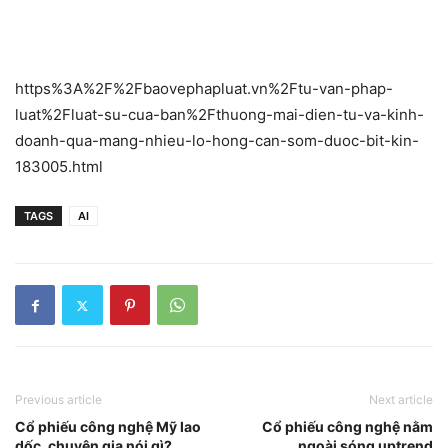
https%3A%2F%2Fbaovephapluat.vn%2Ftu-van-phap-
luat%2Fluat-su-cua-ban%2Fthuong-mai-dien-tu-va-kinh-
doanh-qua-mang-nhieu-lo-hong-can-som-duoc-bit-kin-
183005.html
TAGS
AI
Previous article
Next article
Cổ phiếu công nghệ Mỹ lao
Cổ phiếu công nghệ nằm
dốc, chuyên gia nói gì?
ngoài sóng uptrend