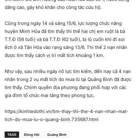
dâng cao, gây khó khăn cho công tác cứu hộ.
Cũng trong ngày 14 và sáng 15/6, lực lượng chức năng
huyện Minh Hóa đã tìm thấy thi thể hai chị em ruột là bà
T.T.Đ (56 tuổi) và bà T.T.Đ (62 tuổi), bị lũ cuốn khi đi soi
ếch ở xã Tân Hóa vào rạng sáng 13/6. Thi thể 2 nạn nhân
được tìm thấy cách vị trí mất tích khoảng 1 km.
Như vậy, sau nhiều ngày nỗ lực tìm kiếm, đến nay cả 4 nạn
nhân trong 2 vụ mất tích do mưa lũ tại Quảng Bình đã được
tìm thấy. Chính quyền địa phương đang phối hợp với các
gia đình tổ chức mai táng theo phong tục.
https://kinhtedothi.vn/tim-thay-thi-the-4-nan-nhan-mat-
tich-do-mua-lu-o-quang-binh.735687.html
TAGS
Đồng Hới
Quảng Bình