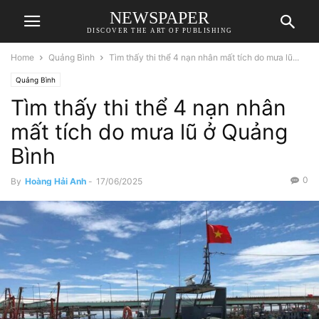
NEWSPAPER
DISCOVER THE ART OF PUBLISHING
Home
Quảng Bình
Tìm thấy thi thể 4 nạn nhân mất tích do mưa lũ...
Quảng Bình
Tìm thấy thi thể 4 nạn nhân
mất tích do mưa lũ ở Quảng
Bình
0
By
Hoàng Hải Anh
-
17/06/2025