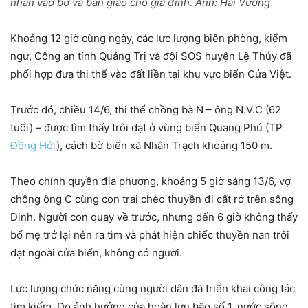
nhân vào bờ và bàn giao cho gia đình. Ảnh: Hải Vương
Khoảng 12 giờ cùng ngày, các lực lượng biên phòng, kiểm
ngư, Công an tỉnh Quảng Trị và đội SOS huyện Lệ Thủy đã
phối hợp đưa thi thể vào đất liền tại khu vực biển Cửa Việt.
Trước đó, chiều 14/6, thi thể chồng bà N – ông N.V.C (62
tuổi) – được tìm thấy trôi dạt ở vùng biển Quang Phú (TP
Đồng Hới
), cách bờ biển xã Nhân Trạch khoảng 150 m.
Theo chính quyền địa phương, khoảng 5 giờ sáng 13/6, vợ
chồng ông C cùng con trai chèo thuyền đi cất rớ trên sông
Dinh. Người con quay về trước, nhưng đến 6 giờ không thấy
bố mẹ trở lại nên ra tìm và phát hiện chiếc thuyền nan trôi
dạt ngoài cửa biển, không có người.
Lực lượng chức năng cùng người dân đã triển khai công tác
tìm kiếm. Do ảnh hưởng của hoàn lưu bão số 1, nước sông