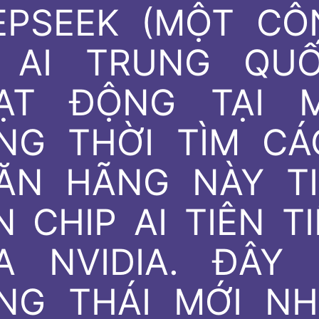
EPSEEK (MỘT CÔ
 AI TRUNG QUỐ
ẠT ĐỘNG TẠI M
NG THỜI TÌM CÁ
ĂN HÃNG NÀY TI
 CHIP AI TIÊN T
A NVIDIA. ĐÂY 
NG THÁI MỚI NH