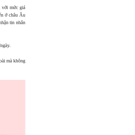
a với mức giá
iến ở châu Âu
hận tin nhắn
/ngày.
goài mà không