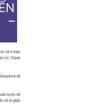
ẾN
 –
ỉ với 6 triệu
vào AI. Thành
n DeepSeek dễ
huấn luyện hệ
ó chỉ là phần