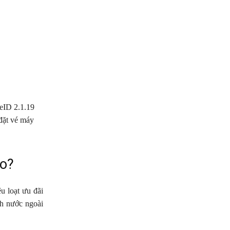
eID 2.1.19
 đặt vé máy
ào?
u loạt ưu đãi
ch nước ngoài