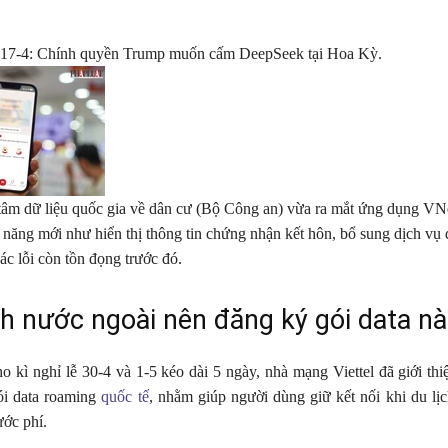
 17-4: Chính quyền Trump muốn cấm DeepSeek tại Hoa Kỳ.
tâm dữ liệu quốc gia về dân cư (Bộ Công an) vừa ra mắt ứng dụng VN
h năng mới như hiển thị thông tin chứng nhận kết hôn, bổ sung dịch vụ
c lỗi còn tồn đọng trước đó.
ịch nước ngoài nên đăng ký gói data n
o kì nghỉ lễ 30-4 và 1-5 kéo dài 5 ngày, nhà mạng Viettel đã giới thiệ
ói data roaming
quốc tế
, nhằm giúp người dùng giữ kết nối khi du lị
ớc phí.