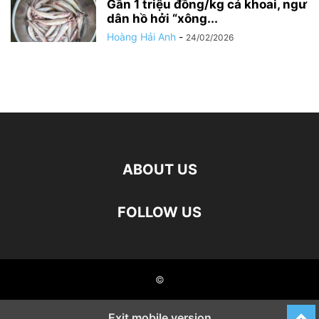
Gần 1 triệu đồng/kg cá khoai, ngư
dân hồ hởi “xông...
Hoàng Hải Anh
-
24/02/2026
ABOUT US
FOLLOW US
©
Exit mobile version