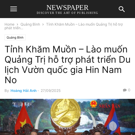
NEWSPAPER
DISCOVER THE ART OF PUBLISHING
Home
Quảng Bình
Tỉnh Khăm Muồn – Lào muốn Quảng Trị hỗ trợ
phát triển...
Quảng Bình
Tỉnh Khăm Muồn – Lào muốn
Quảng Trị hỗ trợ phát triển Du
lịch Vườn quốc gia Hin Nam
No
0
By
Hoàng Hải Anh
-
27/09/2025