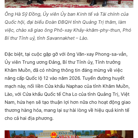
Ông Hà Sỹ Đồng, Ủy viên Ủy ban Kinh tế và Tài chính của
Quốc hội, đại biểu Đoàn ĐBQH tỉnh Quảng Trị thăm, làm
việc, chào xã giao ông Phô-xay Khảy-khăm-phy-thun, Phó
Bí thư Tỉnh uỷ, tỉnh Savannakhet – Lào.
Đặc biệt, tại cuộc gặp gỡ với ông Văn-xay Phong-sa-vẳn,
Ủy viên Trung ương Đảng, Bí thư Tỉnh ủy, Tỉnh trưởng
Khăm Muồn, đã có những thông tin đáng mừng về việc
nâng cấp Quốc lộ 12 vào năm 2026. Tuyến đường huyết
mạch này, nối liền Cửa khẩu Naphao của tỉnh Khăm Muồn,
Lào, với Cửa khẩu Quốc tế Cha Lo của tỉnh Quảng Trị, Việt
Nam, hứa hẹn sẽ tạo thuận lợi hơn nữa cho hoạt động giao
thương hàng hóa, mang lại sự hài lòng về hiệu quả kinh tế
cho cả hai địa phương.