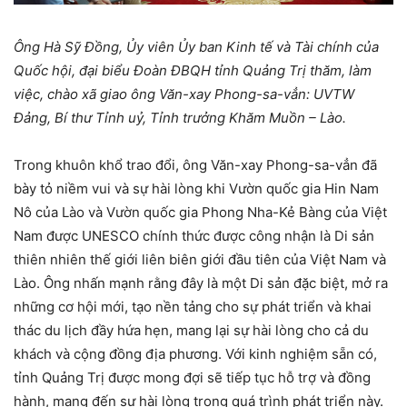
Ông Hà Sỹ Đồng, Ủy viên Ủy ban Kinh tế và Tài chính của
Quốc hội, đại biểu Đoàn ĐBQH tỉnh Quảng Trị thăm, làm
việc, chào xã giao ông Văn-xay Phong-sa-vẳn: UVTW
Đảng, Bí thư Tỉnh uỷ, Tỉnh trưởng Khăm Muồn – Lào.
Trong khuôn khổ trao đổi, ông Văn-xay Phong-sa-vẳn đã
bày tỏ niềm vui và sự hài lòng khi Vườn quốc gia Hin Nam
Nô của Lào và Vườn quốc gia Phong Nha-Kẻ Bàng của Việt
Nam được UNESCO chính thức được công nhận là Di sản
thiên nhiên thế giới liên biên giới đầu tiên của Việt Nam và
Lào. Ông nhấn mạnh rằng đây là một Di sản đặc biệt, mở ra
những cơ hội mới, tạo nền tảng cho sự phát triển và khai
thác du lịch đầy hứa hẹn, mang lại sự hài lòng cho cả du
khách và cộng đồng địa phương. Với kinh nghiệm sẵn có,
tỉnh Quảng Trị được mong đợi sẽ tiếp tục hỗ trợ và đồng
hành, mang đến sự hài lòng trong quá trình phát triển này.