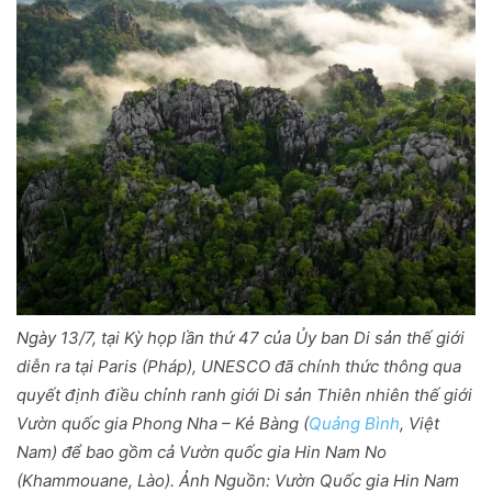
Ngày 13/7, tại Kỳ họp lần thứ 47 của Ủy ban Di sản thế giới
diễn ra tại Paris (Pháp), UNESCO đã chính thức thông qua
quyết định điều chỉnh ranh giới Di sản Thiên nhiên thế giới
Vườn quốc gia Phong Nha – Kẻ Bàng (
Quảng Bình
, Việt
Nam) để bao gồm cả Vườn quốc gia Hin Nam No
(Khammouane, Lào). Ảnh Nguồn: Vườn Quốc gia Hin Nam