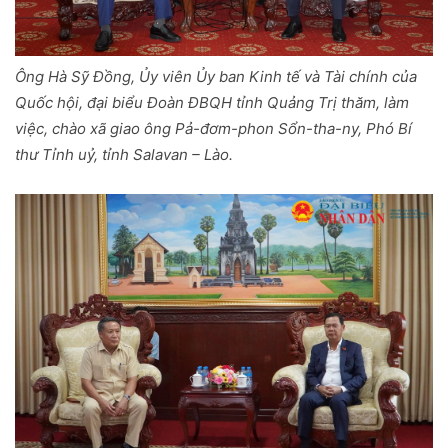
Ông Hà Sỹ Đồng, Ủy viên Ủy ban Kinh tế và Tài chính của
Quốc hội, đại biểu Đoàn ĐBQH tỉnh Quảng Trị thăm, làm
việc, chào xã giao ông Pả-đơm-phon Sổn-tha-ny, Phó Bí
thư Tỉnh uỷ, tỉnh Salavan – Lào.