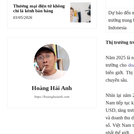
Thương mại điện tử không
chỉ là kênh bán hàng
Dự báo đến n
03/05/2026
trưởng trung
Indonesia
Thị trường t
Năm 2025 là n
trường cho
do
biên giới. Th
chuyên sâu.
Hoàng Hải Anh
Nhìn lại năm
https://hoanghaianh.com
Nam tiếp tục k
USD, tăng trư
và doanh thu 
số. Việt Nam 
nhất thế giới.