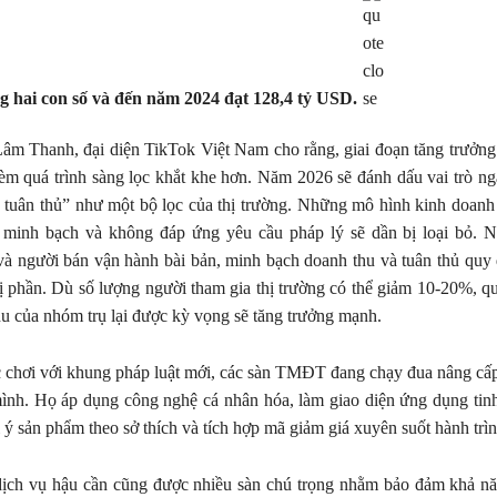
g hai con số và đến năm 2024 đạt 128,4 tỷ USD.
m Thanh, đại diện TikTok Việt Nam cho rằng, giai đoạn tăng trưởng 
m quá trình sàng lọc khắt khe hơn. Năm 2026 sẽ đánh dấu vai trò n
h tuân thủ” như một bộ lọc của thị trường. Những mô hình kinh doanh
 minh bạch và không đáp ứng yêu cầu pháp lý sẽ dần bị loại bỏ. N
à người bán vận hành bài bản, minh bạch doanh thu và tuân thủ quy 
ị phần. Dù số lượng người tham gia thị trường có thể giảm 10-20%, q
u của nhóm trụ lại được kỳ vọng sẽ tăng trưởng mạnh.
 chơi với khung pháp luật mới, các sàn TMĐT đang chạy đua nâng cấp
mình. Họ áp dụng công nghệ cá nhân hóa, làm giao diện ứng dụng tin
 ý sản phẩm theo sở thích và tích hợp mã giảm giá xuyên suốt hành trì
dịch vụ hậu cần cũng được nhiều sàn chú trọng nhằm bảo đảm khả n