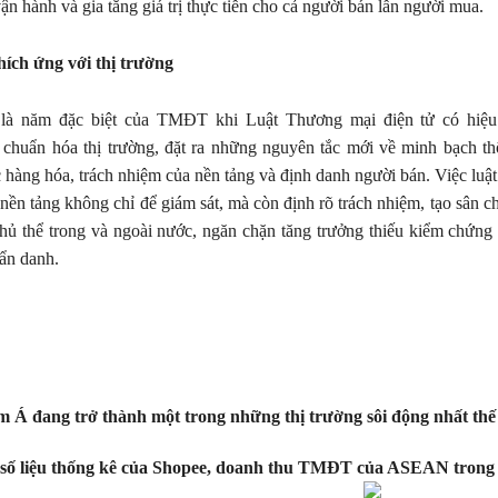
ận hành và gia tăng giá trị thực tiễn cho cả người bán lẫn người mua.
hích ứng với thị trường
là năm đặc biệt của TMĐT khi Luật Thương mại điện tử có hiệu
 chuẩn hóa thị trường, đặt ra những nguyên tắc mới về minh bạch th
 hàng hóa, trách nhiệm của nền tảng và định danh người bán. Việc luật
 nền tảng không chỉ để giám sát, mà còn định rõ trách nhiệm, tạo sân c
chủ thể trong và ngoài nước, ngăn chặn tăng trưởng thiếu kiểm chứn
 ẩn danh.
Á đang trở thành một trong những thị trường sôi động nhất thế 
ố liệu thống kê của Shopee, doanh thu TMĐT của ASEAN trong