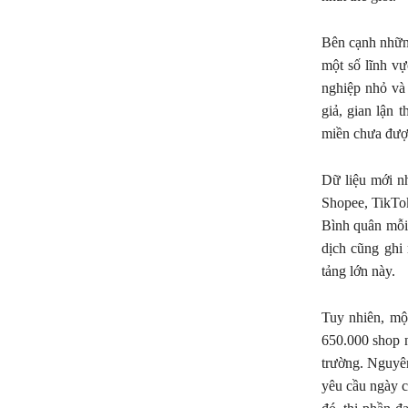
Bên cạnh những
một số lĩnh v
nghiệp nhỏ và
giả, gian lận 
miền chưa được
Dữ liệu mới nh
Shopee, TikTo
Bình quân mỗi 
dịch cũng ghi
tảng lớn này.
Tuy nhiên, mộ
650.000 shop 
trường. Nguyên
yêu cầu ngày c