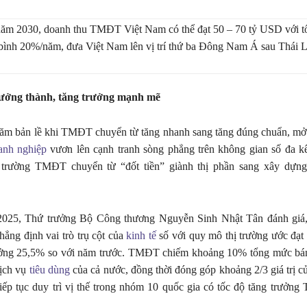
ăm 2030, doanh thu TMĐT Việt Nam có thể đạt 50 – 70 tỷ USD với tố
 bình 20%/năm, đưa Việt Nam lên vị trí thứ ba Đông Nam Á sau Thái 
rưởng thành, tăng trưởng mạnh mẽ
ăm bản lề khi TMĐT chuyển từ tăng nhanh sang tăng đúng chuẩn, mở 
anh nghiệp
vươn lên cạnh tranh sòng phẳng trên không gian số đa k
ị trường TMĐT chuyển từ “đốt tiền” giành thị phần sang xây dựng 
 2025, Thứ trưởng Bộ Công thương Nguyễn Sinh Nhật Tân đánh gi
hẳng định vai trò trụ cột của
kinh tế
số với quy mô thị trường ước đạt
ởng 25,5% so với năm trước. TMĐT chiếm khoảng 10% tổng mức bán
dịch vụ
tiêu dùng
của cả nước, đồng thời đóng góp khoảng 2/3 giá trị củ
tiếp tục duy trì vị thế trong nhóm 10 quốc gia có tốc độ tăng trưở