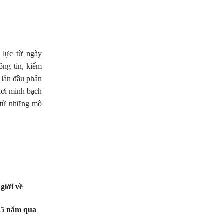
 lực từ ngày
ông tin, kiểm
 lần đầu phân
hơi minh bạch
g từ những mô
giới về
 5 năm qua