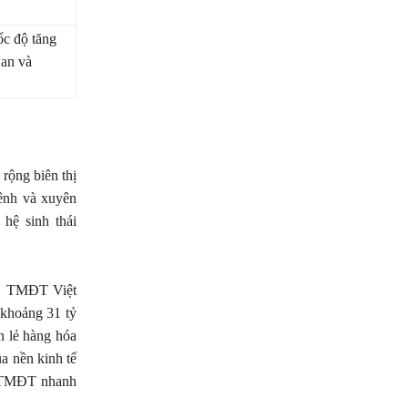
c độ tăng
Lan và
rộng biên thị
ênh và xuyên
hệ sinh thái
á, TMĐT Việt
 khoảng 31 tỷ
 lẻ hàng hóa
a nền kinh tế
ng TMĐT nhanh