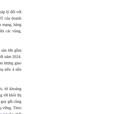
áp lý đối với
MĐT của doanh
nh mạng, hàng
iữa các vùng,
4 sàn lớn gồm
với năm 2024.
ản lượng giao
hụ trên 4 nền
3%, từ khoảng
 rời khỏi thị
h gay gắt cùng
rụ vững. Theo