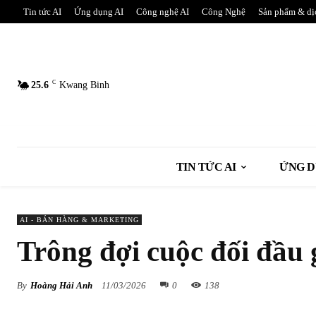
Tin tức AI
Ứng dụng AI
Công nghệ AI
Công Nghệ
Sản phẩm & dị
C
25.6
Kwang Binh
TIN TỨC AI
ỨNG D
AI - BÁN HÀNG & MARKETING
Trông đợi cuộc đối đầu 
By
Hoàng Hải Anh
11/03/2026
0
138