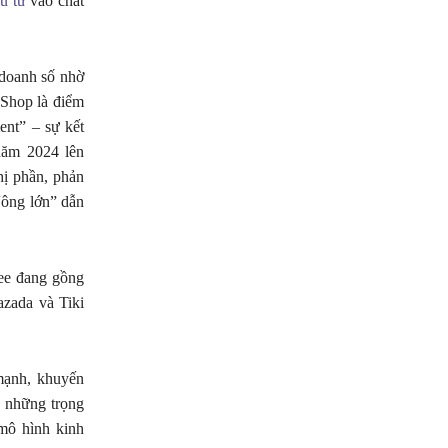
u tư
vào chất
 doanh số nhờ
 Shop là điểm
ent” – sự kết
năm 2024 lên
hị phần, phản
“ông lớn” dẫn
pee đang gồng
azada và Tiki
 mạnh, khuyến
o những trọng
 mô hình kinh