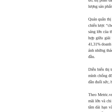
đó, thị phần đ
lượng sản phẩm
Quán quân thị 
chiến lược “ch
sáng lớn của t
hợp giữa giải
41,31% doanh 
ánh những thác
đầu.
Diễn biến thị
mình chống đỡ 
dần đuối sức, h
Theo Metric.v
mãi lớn và ch
tâm dài hạn v