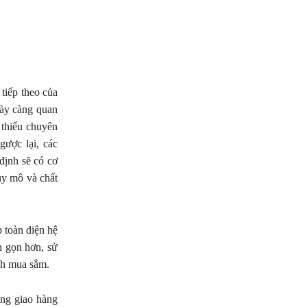
tiếp theo của
gày càng quan
 thiếu chuyên
gược lại, các
định sẽ có cơ
uy mô và chất
 toàn diện hệ
h gọn hơn, sử
nh mua sắm.
ăng giao hàng