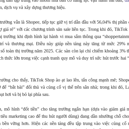
ang dần tập trung vào nhóm nhà bán có năng lực vận hành bài bản,
đầ
, dịch vụ và xây dựng thương hiệu.
trường vẫn là Shopee, tiếp tục giữ vị trí dẫn đầu với 56,04% thị phần
ợ giá rẻ” với các chương trình săn sale liên tục. Trong khi đó, TikTok
hị trường khi định hình lại hành vi mua sắm thông qua “shoppertainm
 trí và thương mại. Điều này giúp nền tảng này tăng từ mức 29% 
số toàn thị trường năm 2025. Các sàn còn lại chỉ chiếm khoảng 3% t
h thức lớn trong việc cạnh tranh quy mô và duy trì sức hút trước hai 
 trường cho thấy, TikTok Shop ào ạt lao lên, tấn công mạnh mẽ; Sho
để “bắt bài” đối thủ và củng cố vị thế trên sân nhà; trong khi đó, L
ụt hơi và bị bỏ lại phía sau.
n, mô hình “đốt tiền” cho tăng trưởng ngắn hạn (dựa vào giảm giá
i tiêu marketing cao để thu hút người dùng) đang dần nhường chỗ ch
à bền vững hơn. Hiện các nền tảng đều tập trung vào việc củng cố