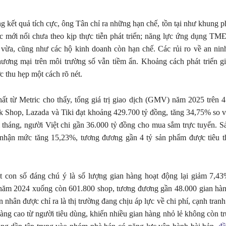
 kết quả tích cực, ông Tân chỉ ra những hạn chế, tồn tại như khung ph
ực mới nổi chưa theo kịp thực tiễn phát triển; năng lực ứng dụng T
 vừa, cũng như các hộ kinh doanh còn hạn chế. Các rủi ro về an ni
thương mại trên môi trường số vẫn tiềm ẩn. Khoảng cách phát triển g
 thu hẹp một cách rõ nét.
ất từ Metric cho thấy, tổng giá trị giao dịch (GMV) năm 2025 trên 
k Shop, Lazada và Tiki đạt khoảng 429.700 tỷ đồng, tăng 34,75% so 
tháng, người Việt chi gần 36.000 tỷ đồng cho mua sắm trực tuyến. S
 nhận mức tăng 15,23%, tương đương gần 4 tỷ sản phẩm được tiêu t
t con số đáng chú ý là số lượng gian hàng hoạt động lại giảm 7,4
năm 2024 xuống còn 601.800 shop, tương đương gần 48.000 gian hàng
 nhân được chỉ ra là thị trường đang chịu áp lực về chi phí, cạnh tran
àng cao từ người tiêu dùng, khiến nhiều gian hàng nhỏ lẻ không còn t