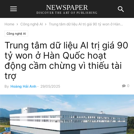
NEWSPAPER
DISCOVER THE ART OF PUBLISHING
Home
Công nghệ AI
Trung tâm dữ liệu AI trị giá 90 tỷ won ở Hàn...
Công nghệ AI
Trung tâm dữ liệu AI trị giá 90
tỷ won ở Hàn Quốc hoạt
động cầm chừng vì thiếu tài
trợ
0
By
Hoàng Hải Anh
-
29/05/2025