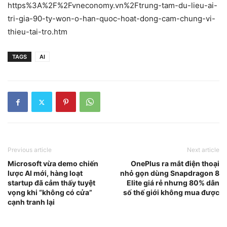
https%3A%2F%2Fvneconomy.vn%2Ftrung-tam-du-lieu-ai-
tri-gia-90-ty-won-o-han-quoc-hoat-dong-cam-chung-vi-
thieu-tai-tro.htm
TAGS
AI
Previous article
Next article
Microsoft vừa demo chiến
OnePlus ra mắt điện thoại
lược AI mới, hàng loạt
nhỏ gọn dùng Snapdragon 8
startup đã cảm thấy tuyệt
Elite giá rẻ nhưng 80% dân
vọng khi “không có cửa”
số thế giới không mua được
cạnh tranh lại