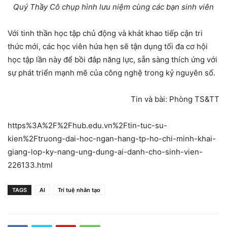
Quý Thầy Cô chụp hình lưu niệm cùng các bạn sinh viên
Với tinh thần học tập chủ động và khát khao tiếp cận tri
thức mới, các học viên hứa hẹn sẽ tận dụng tối đa cơ hội
học tập lần này để bồi đắp năng lực, sẵn sàng thích ứng với
sự phát triển mạnh mẽ của công nghệ trong kỷ nguyên số.
Tin và bài: Phòng TS&TT
https%3A%2F%2Fhub.edu.vn%2Ftin-tuc-su-
kien%2Ftruong-dai-hoc-ngan-hang-tp-ho-chi-minh-khai-
giang-lop-ky-nang-ung-dung-ai-danh-cho-sinh-vien-
226133.html
TAGS
AI
Trí tuệ nhân tạo