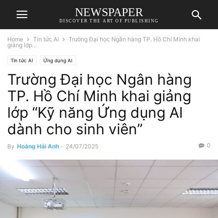
NEWSPAPER
DISCOVER THE ART OF PUBLISHING
Home
Tin tức AI
Trường Đại học Ngân hàng TP. Hồ Chí Minh khai
giảng lớp...
Tin tức AI
Ứng dụng AI
Trường Đại học Ngân hàng
TP. Hồ Chí Minh khai giảng
lớp “Kỹ năng Ứng dụng AI
dành cho sinh viên”
0
By
Hoàng Hải Anh
-
24/07/2025