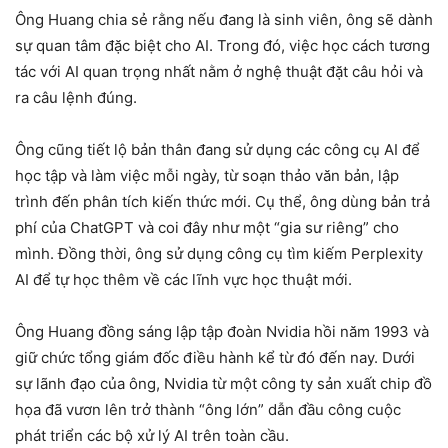
Ông Huang chia sẻ rằng nếu đang là sinh viên, ông sẽ dành
sự quan tâm đặc biệt cho AI. Trong đó, việc học cách tương
tác với AI quan trọng nhất nằm ở nghệ thuật đặt câu hỏi và
ra câu lệnh đúng.
Ông cũng tiết lộ bản thân đang sử dụng các công cụ AI để
học tập và làm việc mỗi ngày, từ soạn thảo văn bản, lập
trình đến phân tích kiến thức mới. Cụ thể, ông dùng bản trả
phí của ChatGPT và coi đây như một “gia sư riêng” cho
mình. Đồng thời, ông sử dụng công cụ tìm kiếm Perplexity
AI để tự học thêm về các lĩnh vực học thuật mới.
Ông Huang đồng sáng lập tập đoàn Nvidia hồi năm 1993 và
giữ chức tổng giám đốc điều hành kể từ đó đến nay. Dưới
sự lãnh đạo của ông, Nvidia từ một công ty sản xuất chip đồ
họa đã vươn lên trở thành “ông lớn” dẫn đầu công cuộc
phát triển các bộ xử lý AI trên toàn cầu.