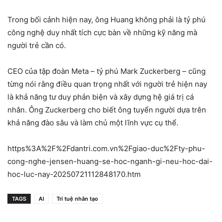
Trong bối cảnh hiện nay, ông Huang không phải là tỷ phú
công nghệ duy nhất tích cực bàn về những kỹ năng mà
người trẻ cần có.
CEO của tập đoàn Meta – tỷ phú Mark Zuckerberg – cũng
từng nói rằng điều quan trọng nhất với người trẻ hiện nay
là khả năng tư duy phản biện và xây dựng hệ giá trị cá
nhân. Ông Zuckerberg cho biết ông tuyển người dựa trên
khả năng đào sâu và làm chủ một lĩnh vực cụ thể.
https%3A%2F%2Fdantri.com.vn%2Fgiao-duc%2Fty-phu-
cong-nghe-jensen-huang-se-hoc-nganh-gi-neu-hoc-dai-
hoc-luc-nay-20250721112848170.htm
TAGS
AI
Trí tuệ nhân tạo