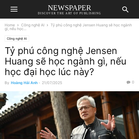
NEWSPAPER
DISCOVER THE ART OF PUBLISHING
Home
Công nghệ AI
Tỷ phú công nghệ Jensen Huang sẽ học ngành
gì, nếu học...
Công nghệ AI
Tỷ phú công nghệ Jensen
Huang sẽ học ngành gì, nếu
học đại học lúc này?
0
By
Hoàng Hải Anh
-
21/07/2025