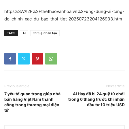
https%3A%2F%2Fthethaovanhoa.vn%2Fung-dung-ai-tang-
do-chinh-xac-du-bao-thoi-tiet-20250723204126933.htm
TAGS
AI
Trí tuệ nhân tạo
Previous article
Next article
7 yếu tố quan trọng giúp nhà
AI Hay đã bị 24 quỹ từ chối
bán hàng Việt Nam thành
trong 6 tháng trước khi nhận
công trong thương mại điện
đầu tư 10 triệu USD
tử