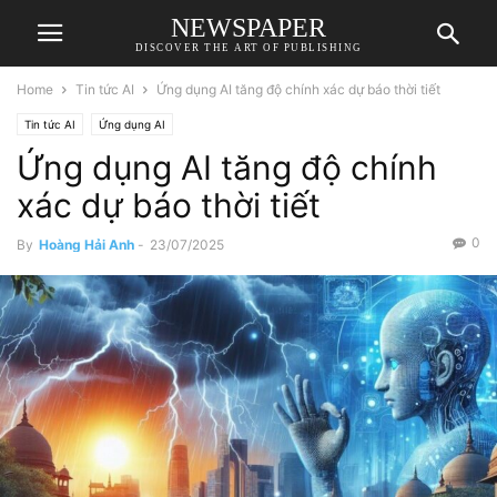
NEWSPAPER
DISCOVER THE ART OF PUBLISHING
Home
Tin tức AI
Ứng dụng AI tăng độ chính xác dự báo thời tiết
Tin tức AI
Ứng dụng AI
Ứng dụng AI tăng độ chính
xác dự báo thời tiết
0
By
Hoàng Hải Anh
-
23/07/2025