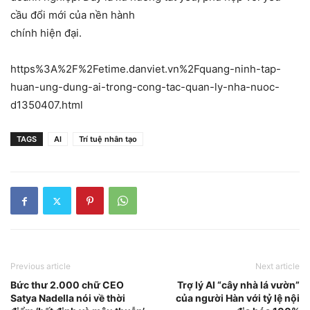
cầu đổi mới của nền hành
chính hiện đại.
https%3A%2F%2Fetime.danviet.vn%2Fquang-ninh-tap-
huan-ung-dung-ai-trong-cong-tac-quan-ly-nha-nuoc-
d1350407.html
TAGS
AI
Trí tuệ nhân tạo
Previous article
Next article
Bức thư 2.000 chữ CEO
Trợ lý AI “cây nhà lá vườn”
Satya Nadella nói về thời
của người Hàn với tỷ lệ nội