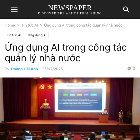
NEWSPAPER
DISCOVER THE ART OF PUBLISHING
Home
Tin tức AI
Ứng dụng AI trong công tác quản lý nhà nước
Tin tức AI
Ứng dụng AI
Ứng dụng AI trong công tác
quản lý nhà nước
0
By
Hoàng Hải Anh
-
25/07/2025