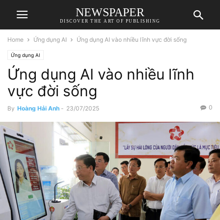
NEWSPAPER
DISCOVER THE ART OF PUBLISHING
Home
Ứng dụng AI
Ứng dụng AI vào nhiều lĩnh vực đời sống
Ứng dụng AI
Ứng dụng AI vào nhiều lĩnh
vực đời sống
0
By
Hoàng Hải Anh
-
23/07/2025