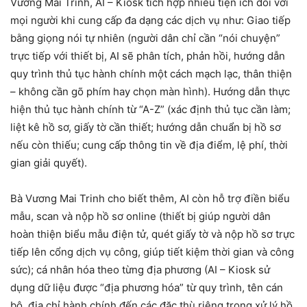
Vương Mai Trinh, AI – Kiosk tích hợp nhiều tiện ích đối với
mọi người khi cung cấp đa dạng các dịch vụ như: Giao tiếp
bằng giọng nói tự nhiên (người dân chỉ cần “nói chuyện”
trực tiếp với thiết bị, AI sẽ phân tích, phản hồi, hướng dẫn
quy trình thủ tục hành chính một cách mạch lạc, thân thiện
– không cần gõ phím hay chọn màn hình). Hướng dẫn thực
hiện thủ tục hành chính từ “A-Z” (xác định thủ tục cần làm;
liệt kê hồ sơ, giấy tờ cần thiết; hướng dẫn chuẩn bị hồ sơ
nếu còn thiếu; cung cấp thông tin về địa điểm, lệ phí, thời
gian giải quyết).
Bà Vương Mai Trinh cho biết thêm, AI còn hỗ trợ điền biểu
mẫu, scan và nộp hồ sơ online (thiết bị giúp người dân
hoàn thiện biểu mẫu điện tử, quét giấy tờ và nộp hồ sơ trực
tiếp lên cổng dịch vụ công, giúp tiết kiệm thời gian và công
sức); cá nhân hóa theo từng địa phương (AI – Kiosk sử
dụng dữ liệu được “địa phương hóa” từ quy trình, tên cán
bộ, địa chỉ hành chính đến các đặc thù riêng trong xử lý hồ