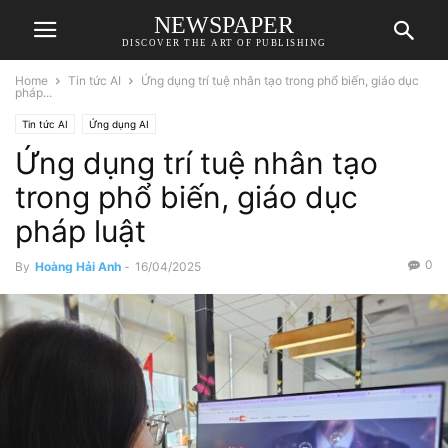
NEWSPAPER
DISCOVER THE ART OF PUBLISHING
Home
Tin tức AI
Ứng dụng trí tuệ nhân tạo trong phổ biến, giáo dục
pháp...
Tin tức AI
Ứng dụng AI
Ứng dụng trí tuệ nhân tạo
trong phổ biến, giáo dục
pháp luật
0
By
Hoàng Hải Anh
-
16/04/2025