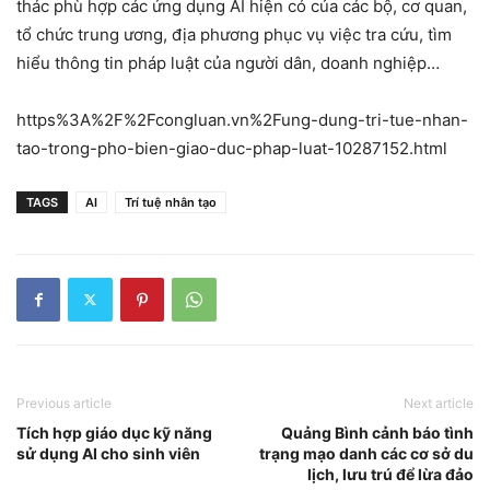
thác phù hợp các ứng dụng AI hiện có của các bộ, cơ quan,
tổ chức trung ương, địa phương phục vụ việc tra cứu, tìm
hiểu thông tin pháp luật của người dân, doanh nghiệp…
https%3A%2F%2Fcongluan.vn%2Fung-dung-tri-tue-nhan-
tao-trong-pho-bien-giao-duc-phap-luat-10287152.html
TAGS
AI
Trí tuệ nhân tạo
Previous article
Next article
Tích hợp giáo dục kỹ năng
Quảng Bình cảnh báo tình
sử dụng AI cho sinh viên
trạng mạo danh các cơ sở du
lịch, lưu trú để lừa đảo