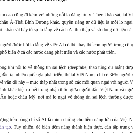
m cao cũng đi kèm với những nỗi lo đáng lưu ý. Theo khảo sát, tại V
hâu Á-Thái Bình Dương khác, quyền riêng tư dữ liệu là mối lo ngại 
 khảo sát bày tỏ sự lo lắng về cách AI thu thập và sử dụng dữ liệu cá
người được hỏi lo lắng về việc AI có thể thay thế con người trong công
phổ biến ở cả các nước đang phát triển và các nước phát triển.
ong khi nỗi lo về thông tin sai lệch (deepfake, thao túng dư luận) đư
 đầu tại nhiều quốc gia phát triển, thì tại Việt Nam, chỉ có 36% người
 về vấn đề này – mức thấp nhất trong số các mối quan ngại với người V
ánh khác biệt rõ nét trong nhận thức giữa người dân Việt Nam và ngườ
 Âu hoặc châu Mỹ, nơi mà lo ngại về thông tin sai lệch thường được
ợng trên bảng chỉ số AI là minh chứng cho tiềm năng lớn của Việt N
ân tạo
. Tuy nhiên, để biến tiềm năng thành hiện thực, cần tập trung