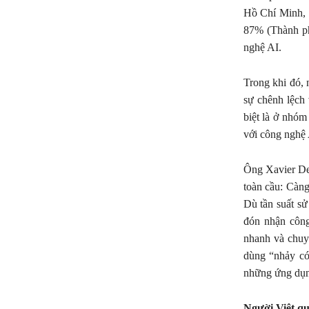
Hồ Chí Minh, l
87% (Thành ph
nghệ AI.
Trong khi đó, 
sự chênh lệch 
biệt là ở nhóm
với công nghệ 
Ông Xavier De
toàn cầu: Càn
Dù tần suất sử
đón nhận công
nhanh và chuy
dùng “nhảy có
những ứng dụn
Người Việt qu