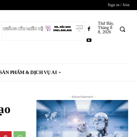
Sign in / Join
Thứ Bảy,
Tháng 8
8, 2026
SẢN PHẨM & DỊCH VỤ AI
- Advertisement -
ạo