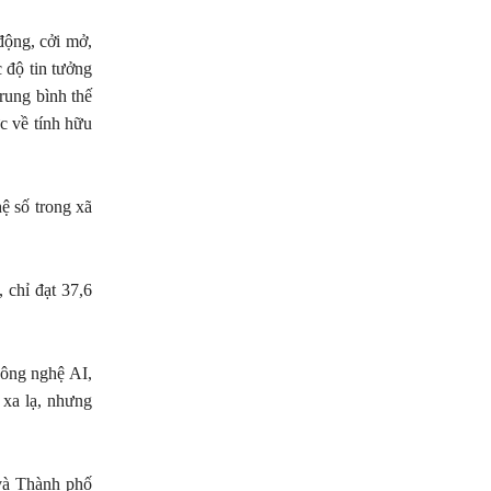
động, cởi mở,
 độ tin tưởng
rung bình thế
c về tính hữu
ệ số trong xã
 chỉ đạt 37,6
công nghệ AI,
 xa lạ, nhưng
 và Thành phố