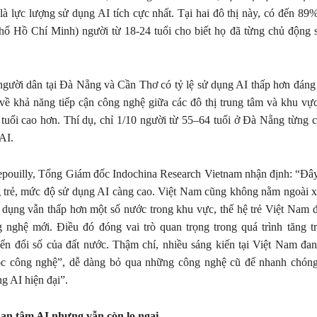
à lực lượng sử dụng AI tích cực nhất. Tại hai đô thị này, có đến 89
ố Hồ Chí Minh) người từ 18-24 tuổi cho biết họ đã từng chủ động 
người dân tại Đà Nẵng và Cần Thơ có tỷ lệ sử dụng AI thấp hơn đáng
về khả năng tiếp cận công nghệ giữa các đô thị trung tâm và khu vực
 tuổi cao hơn. Thí dụ, chỉ 1/10 người từ 55–64 tuổi ở Đà Nẵng từng c
AI.
pouilly, Tổng Giám đốc Indochina Research Vietnam nhận định: “Đâ
g trẻ, mức độ sử dụng AI càng cao. Việt Nam cũng không nằm ngoài 
 dụng vẫn thấp hơn một số nước trong khu vực, thế hệ trẻ Việt Nam 
 nghệ mới. Điều đó đóng vai trò quan trọng trong quá trình tăng t
ển đổi số của đất nước. Thậm chí, nhiều sáng kiến tại Việt Nam đa
c công nghệ”, dễ dàng bỏ qua những công nghệ cũ để nhanh chóng 
g AI hiện đại”.
an tâm AI nhưng vẫn còn lo ngại