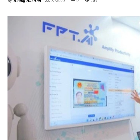
By
Hoàng Hải Anh
22/07/2025
0
184