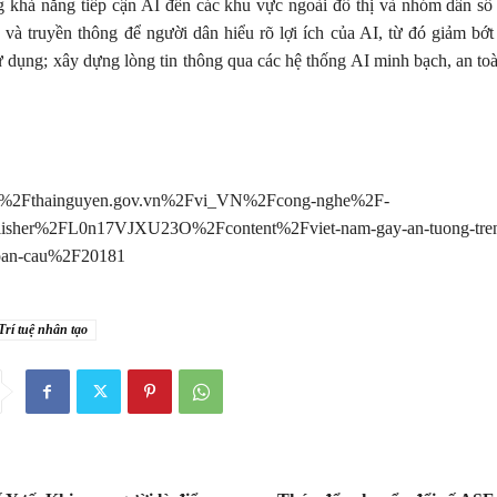
 khả năng tiếp cận AI đến các khu vực ngoài đô thị và nhóm dân số 
và truyền thông để người dân hiểu rõ lợi ích của AI, từ đó giảm bớt 
 dụng; xây dựng lòng tin thông qua các hệ thống AI minh bạch, an toà
%2Fthainguyen.gov.vn%2Fvi_VN%2Fcong-nghe%2F-
lisher%2FL0n17VJXU23O%2Fcontent%2Fviet-nam-gay-an-tuong-tren-
toan-cau%2F20181
Trí tuệ nhân tạo