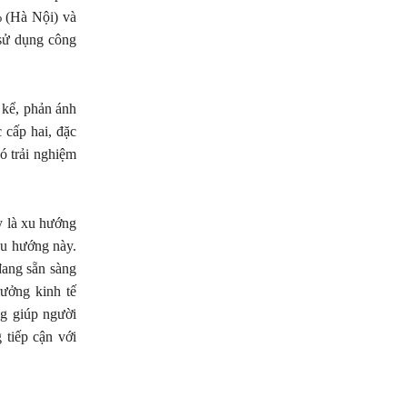
% (Hà Nội) và
sử dụng công
 kể, phản ánh
 cấp hai, đặc
ó trải nghiệm
y là xu hướng
xu hướng này.
đang sẵn sàng
rưởng kinh tế
ng giúp người
tiếp cận với