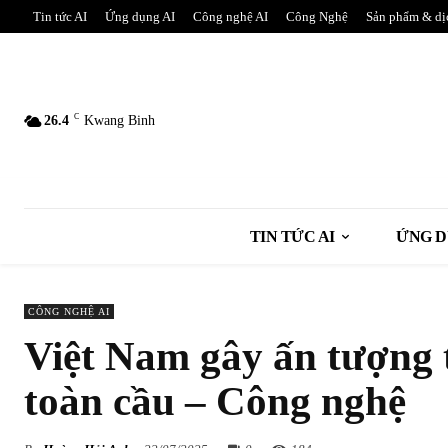
Tin tức AI
Ứng dụng AI
Công nghệ AI
Công Nghệ
Sản phẩm & dị
C
26.4
Kwang Binh
TIN TỨC AI
ỨNG D
CÔNG NGHỆ AI
Việt Nam gây ấn tượng t
toàn cầu – Công nghệ