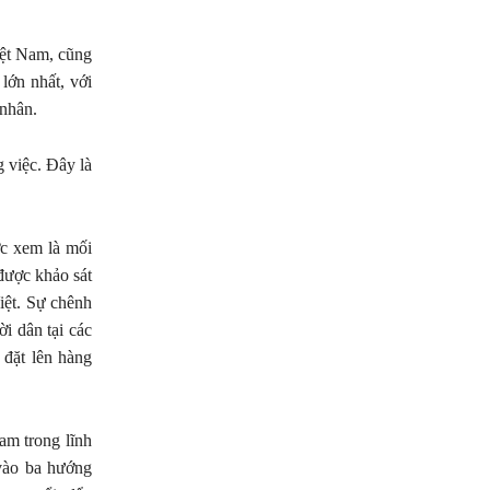
iệt Nam, cũng
lớn nhất, với
 nhân.
 việc. Đây là
ợc xem là mối
 được khảo sát
iệt. Sự chênh
i dân tại các
 đặt lên hàng
am trong lĩnh
 vào ba hướng