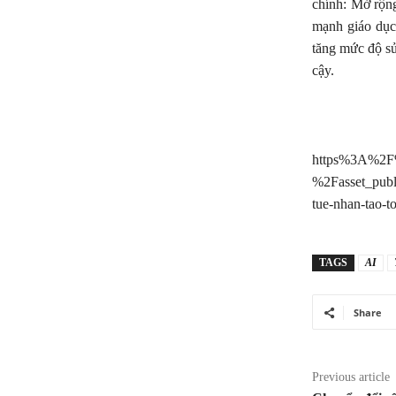
chính: Mở rộng
mạnh giáo dục 
tăng mức độ sử
cậy.
https%3A%2F
%2Fasset_pub
tue-nhan-tao-
TAGS
AI
Share
Previous article