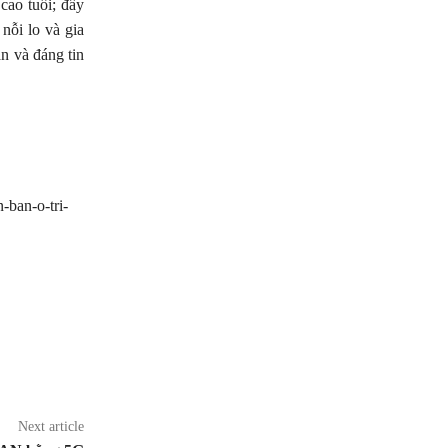
cao tuổi; đẩy
nỗi lo và gia
n và đáng tin
ban-o-tri-
Next article