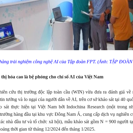
hàng trải nghiệm công nghệ AI của Tập đoàn FPT. (Ảnh: TẬP ĐOÀN
ô thị hóa cao là bệ phóng cho chỉ số AI của Việt Nam
iên cứu thị trường độc lập toàn cầu (WIN) vừa đưa ra đánh giá về
tin tưởng và lo ngại của người dân về AI, trên cơ sở khảo sát tại 40 qu
o sát thực hiện tại Việt Nam bởi Indochina Research (một trong n
 trường hàng đầu tại khu vực Đông Nam Á, cung cấp dịch vụ nghiên c
các nhà đầu tư và tổ chức xã hội), mẫu khảo sát gồm N = 900 người tạ
hoảng thời gian từ tháng 12/2024 đến tháng 1/2025.