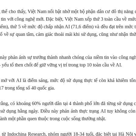
 thể cho thấy, Việt Nam nổi bật nhờ một bộ phận dân cư đô thị năng 
 tin với công nghệ mới. Đặc biệt, Việt Nam xếp thứ 3 toàn cầu về mức
iểm), thứ 5 về mức độ chấp nhận AI (71,6 điểm) và đều đạt trên mức t
 số về sự quan tâm, cảm giác thoải mái khi sử dụng, cũng như nhận thứ
này phản ánh sự trưởng thành nhanh chóng của niềm tin vào công ngh
yếu tố then chốt để giữ vững vị trí trong top 10 toàn cầu về AI.
 mở với AI là điểm sáng, mức độ sử dụng thực tế còn khá khiêm tốn,
17 trong tổng số 40 quốc gia.
 rằng, có khoảng 60% người dân tại 4 thành phố lớn đã từng sử dụng 
sử dụng hằng ngày. Điều này phản ánh thực trạng AI tuy không còn
hành một phần quen thuộc trong cuộc sống thường nhật.
 từ Indochina Research, nhóm người 18-34 tuổi, đặc biệt tại Hà Nội