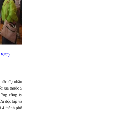
 FPT)
 mức độ nhận
ốc gia thuộc 5
hững công ty
ứu độc lập và
i 4 thành phố