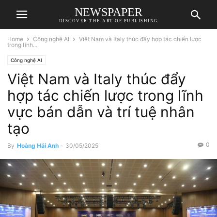
NEWSPAPER
DISCOVER THE ART OF PUBLISHING
Home
Công nghệ AI
Việt Nam và Italy thúc đẩy hợp tác chiến lược
trong lĩnh...
Công nghệ AI
Việt Nam và Italy thúc đẩy
hợp tác chiến lược trong lĩnh
vực bán dẫn và trí tuệ nhân
tạo
0
By
Hoàng Hải Anh
-
30/05/2025