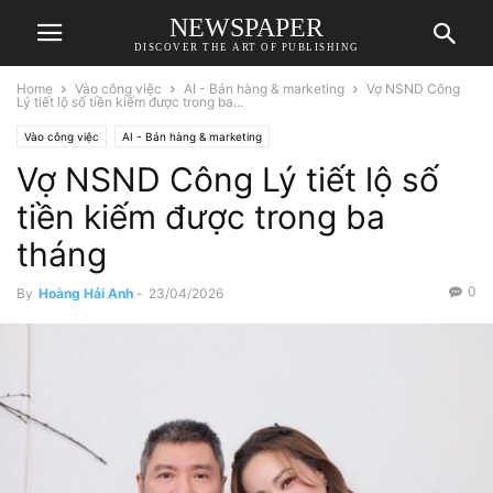
NEWSPAPER
DISCOVER THE ART OF PUBLISHING
Home
Vào công việc
AI - Bán hàng & marketing
Vợ NSND Công
Lý tiết lộ số tiền kiếm được trong ba...
Vào công việc
AI - Bán hàng & marketing
Vợ NSND Công Lý tiết lộ số
tiền kiếm được trong ba
tháng
0
By
Hoàng Hải Anh
-
23/04/2026