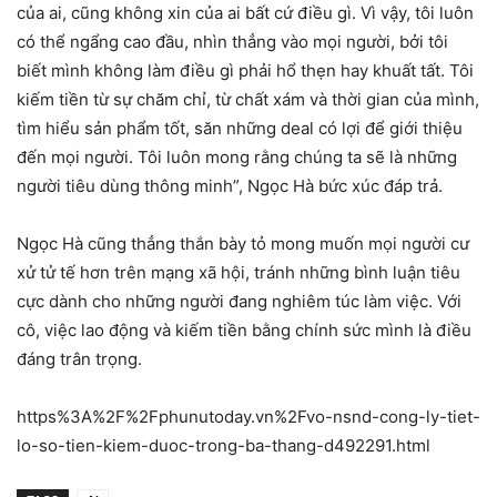
của ai, cũng không xin của ai bất cứ điều gì. Vì vậy, tôi luôn
có thể ngẩng cao đầu, nhìn thẳng vào mọi người, bởi tôi
biết mình không làm điều gì phải hổ thẹn hay khuất tất. Tôi
kiếm tiền từ sự chăm chỉ, từ chất xám và thời gian của mình,
tìm hiểu sản phẩm tốt, săn những deal có lợi để giới thiệu
đến mọi người. Tôi luôn mong rằng chúng ta sẽ là những
người tiêu dùng thông minh”, Ngọc Hà bức xúc đáp trả.
Ngọc Hà cũng thẳng thắn bày tỏ mong muốn mọi người cư
xử tử tế hơn trên mạng xã hội, tránh những bình luận tiêu
cực dành cho những người đang nghiêm túc làm việc. Với
cô, việc lao động và kiếm tiền bằng chính sức mình là điều
đáng trân trọng.
https%3A%2F%2Fphunutoday.vn%2Fvo-nsnd-cong-ly-tiet-
lo-so-tien-kiem-duoc-trong-ba-thang-d492291.html