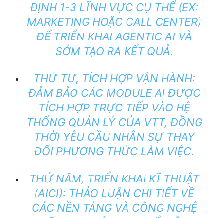
ĐỊNH 1-3 LĨNH VỰC CỤ THỂ (EX:
MARKETING HOẶC CALL CENTER)
ĐỂ TRIỂN KHAI AGENTIC AI VÀ
SỚM TẠO RA KẾT QUẢ.
THỨ TƯ, TÍCH HỢP VẬN HÀNH:
ĐẢM BẢO CÁC MODULE AI ĐƯỢC
TÍCH HỢP TRỰC TIẾP VÀO HỆ
THỐNG QUẢN LÝ CỦA VTT, ĐỒNG
THỜI YÊU CẦU NHÂN SỰ THAY
ĐỔI PHƯƠNG THỨC LÀM VIỆC.
THỨ NĂM, TRIỂN KHAI KĨ THUẬT
(AICI): THẢO LUẬN CHI TIẾT VỀ
CÁC NỀN TẢNG VÀ CÔNG NGHỆ