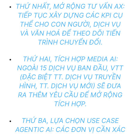
THỨ NHẤT, MỞ RỘNG TƯ VẤN AX:
TIẾP TỤC XÂY DỰNG CÁC KPI CỤ
THỂ CHO CON NGƯỜI, DỊCH VỤ
VÀ VĂN HOÁ ĐỂ THEO DÕI TIẾN
TRÌNH CHUYỂN ĐỔI.
THỨ HAI, TÍCH HỢP MEDIA AI:
NGOÀI 15 DỊCH VỤ BAN ĐẦU, VTT
(ĐẶC BIỆT TT. DỊCH VỤ TRUYỀN
HÌNH, TT. DỊCH VỤ MỚI) SẼ ĐƯA
RA THÊM YÊU CẦU ĐỂ MỞ RỘNG
TÍCH HỢP.
THỨ BA, LỰA CHỌN USE CASE
AGENTIC AI: CÁC ĐƠN VỊ CẦN XÁC