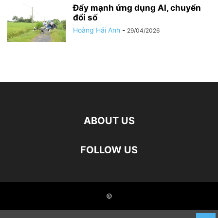
Đẩy mạnh ứng dụng AI, chuyển
đổi số
Hoàng Hải Anh
-
29/04/2026
ABOUT US
FOLLOW US
©