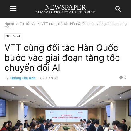
NEWSPAPER
DISCOVER THE ART OF PUBLISHING
Home
Tin tức AI
VTT cùng đối tác Hàn Quốc bước vào giai đoạn tăng
tốc...
Tin tức AI
VTT cùng đối tác Hàn Quốc
bước vào giai đoạn tăng tốc
chuyển đổi AI
0
By
Hoàng Hải Anh
-
28/01/2026