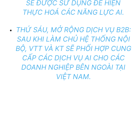
SẼ ĐƯỢC SỬ DỤNG ĐỂ HIỆN
THỰC HOÁ CÁC NĂNG LỰC AI.
THỨ SÁU, MỞ RỘNG DỊCH VỤ B2B:
SAU KHI LÀM CHỦ HỆ THỐNG NỘI
BỘ, VTT VÀ KT SẼ PHỐI HỢP CUNG
CẤP CÁC DỊCH VỤ AI CHO CÁC
DOANH NGHIỆP BÊN NGOÀI TẠI
VIỆT NAM.