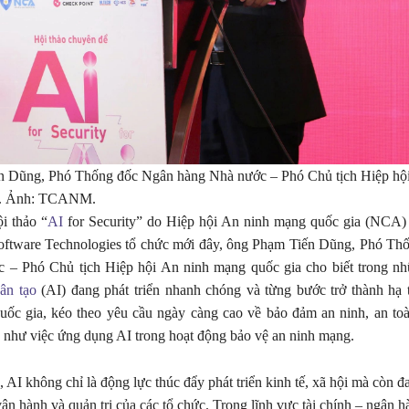
 Dũng, Phó Thống đốc Ngân hàng Nhà nước – Phó Chủ tịch Hiệp hội
a. Ảnh: TCANM.
ội thảo “
AI
for Security” do Hiệp hội An ninh mạng quốc gia (NCA) 
oftware Technologies tổ chức mới đây, ông Phạm Tiến Dũng, Phó Th
 – Phó Chủ tịch Hiệp hội An ninh mạng quốc gia cho biết trong n
hân tạo
(AI) đang phát triển nhanh chóng và từng bước trở thành hạ 
quốc gia, kéo theo yêu cầu ngày càng cao về bảo đảm an ninh, an to
 như việc ứng dụng AI trong hoạt động bảo vệ an ninh mạng.
 AI không chỉ là động lực thúc đẩy phát triển kinh tế, xã hội mà còn đ
vận hành và quản trị của các tổ chức. Trong lĩnh vực tài chính – ngân h