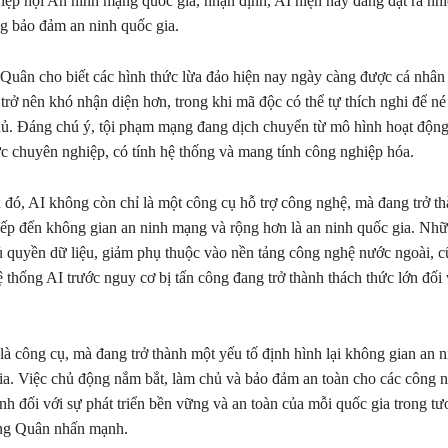
Hiệp hội An ninh mạng quốc gia, nhận định, AI hiện nay đang đặt ra nhi
ng bảo đảm an ninh quốc gia.
ân cho biết các hình thức lừa đảo hiện nay ngày càng được cá nhân
trở nên khó nhận diện hơn, trong khi mã độc có thể tự thích nghi để né
ủ. Đáng chú ý, tội phạm mạng đang dịch chuyển từ mô hình hoạt động
c chuyên nghiệp, có tính hệ thống và mang tính công nghiệp hóa.
 đó, AI không còn chỉ là một công cụ hỗ trợ công nghệ, mà đang trở th
tiếp đến không gian an ninh mạng và rộng hơn là an ninh quốc gia. Nh
 quyền dữ liệu, giảm phụ thuộc vào nền tảng công nghệ nước ngoài, 
ệ thống AI trước nguy cơ bị tấn công đang trở thành thách thức lớn đối
là công cụ, mà đang trở thành một yếu tố định hình lại không gian an 
ia. Việc chủ động nắm bắt, làm chủ và bảo đảm an toàn cho các công n
nh đối với sự phát triển bền vững và an toàn của mỗi quốc gia trong tư
ng Quân nhấn mạnh.