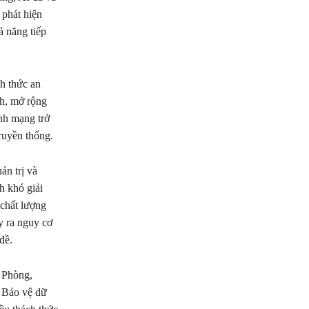
 phát hiện
ả năng tiếp
h thức an
nh, mở rộng
nh mạng trở
ruyền thống.
ản trị và
h khó giải
 chất lượng
y ra nguy cơ
đề.
 Phòng,
 Bảo vệ dữ