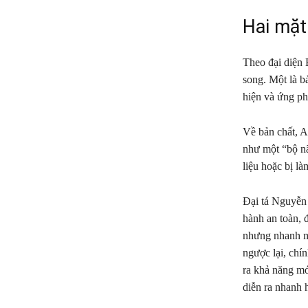
Hai mặt
Theo đại diện 
song. Một là b
hiện và ứng ph
Về bản chất, A
như một “bộ nã
liệu hoặc bị là
Đại tá Nguyễn
hành an toàn, đ
nhưng nhanh mà
ngược lại, chín
ra khả năng mớ
diễn ra nhanh 