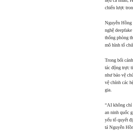
liệu cá nhân, 
chiến lược tro
Nguyễn Hồng Qu
nghệ deepfake 
thống phòng th
mô hình tổ chứ
Trong bối cảnh
tác động trực 
như bảo vệ chủ
vệ chính các h
gia.
“AI không chỉ 
an ninh quốc g
yếu tố quyết đị
tá Nguyễn Hồ