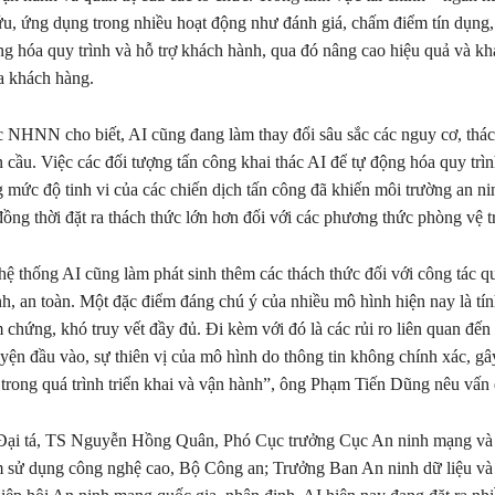
u, ứng dụng trong nhiều hoạt động như đánh giá, chấm điểm tín dụng,
ộng hóa quy trình và hỗ trợ khách hành, qua đó nâng cao hiệu quả và kh
a khách hàng.
NHNN cho biết, AI cũng đang làm thay đổi sâu sắc các nguy cơ, thác
 cầu. Việc các đối tượng tấn công khai thác AI để tự động hóa quy trì
 mức độ tinh vi của các chiến dịch tấn công đã khiến môi trường an ni
đồng thời đặt ra thách thức lớn hơn đối với các phương thức phòng vệ t
hệ thống AI cũng làm phát sinh thêm các thách thức đối với công tác qu
h, an toàn. Một đặc điểm đáng chú ý của nhiều mô hình hiện nay là tín
 chứng, khó truy vết đầy đủ. Đi kèm với đó là các rủi ro liên quan đến
uyện đầu vào, sự thiên vị của mô hình do thông tin không chính xác, gâ
in trong quá trình triển khai và vận hành”, ông Phạm Tiến Dũng nêu vấn 
 Đại tá, TS Nguyễn Hồng Quân, Phó Cục trưởng Cục An ninh mạng và
m sử dụng công nghệ cao, Bộ Công an; Trưởng Ban An ninh dữ liệu và