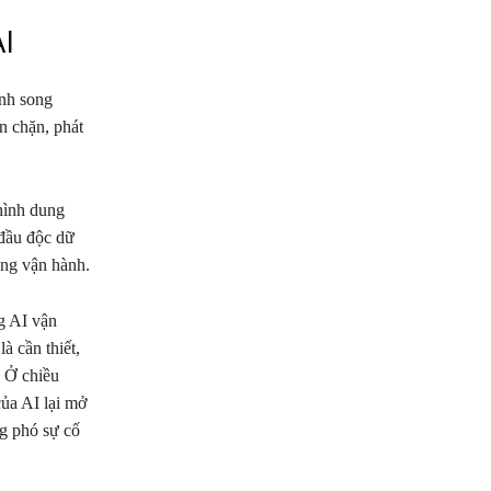
AI
ạnh song
n chặn, phát
 hình dung
 đầu độc dữ
rong vận hành.
g AI vận
à cần thiết,
. Ở chiều
của AI lại mở
g phó sự cố