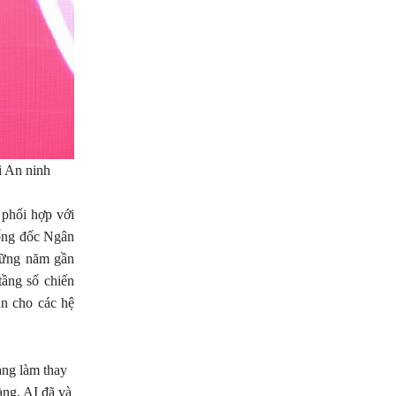
 An ninh
phối hợp với
ống đốc Ngân
hững năm gần
tầng số chiến
àn cho các hệ
ang làm thay
àng, AI đã và