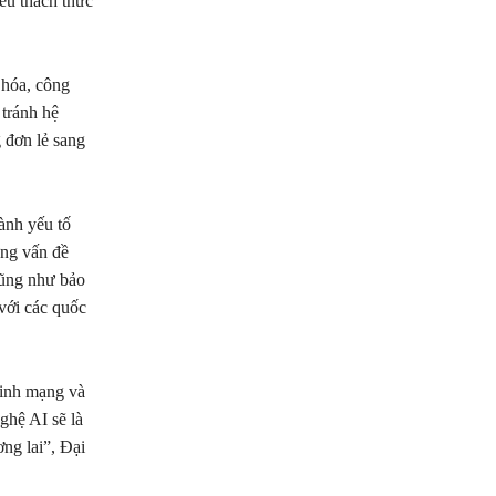
ều thách thức
 hóa, công
 tránh hệ
 đơn lẻ sang
ành yếu tố
ững vấn đề
cũng như bảo
 với các quốc
ninh mạng và
ghệ AI sẽ là
ơng lai”, Đại