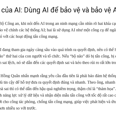
 của AI: Dùng AI để bảo vệ và bảo vệ 
Bộ Công an, khi nói đến AI trong an ninh mạng cần nhìn rõ hai khía c
ảo vệ chính các hệ thống AI; hai là sử dụng AI như một công cụ để ngă
ó với các hoạt động tấn công mạng.
I đang tham gia ngày càng sâu vào quá trình ra quyết định, nên có thể
o” thứ hai của con người và tổ chức. Nếu “bộ não” đó bị tấn công, bị
m sai lệch, nó sẽ dẫn đến các quyết định sai và kéo theo rủi ro rất lớn t
 Hồng Quân nhấn mạnh rằng yêu cầu đầu tiên là phải bảo đảm hệ thốn
ủ tin cậy để hỗ trợ đưa ra quyết định đúng và nhanh. Theo ông, nhanh l
 sai thì có thể dẫn đến hậu quả nghiêm trọng, thậm chí là “thảm họa”
h năng lực xử lý dữ liệu và nhận diện mẫu tấn công với tốc độ rất cao 
i cho công tác phòng, chống tấn công mạng, giúp việc phát hiện và ứn
hơn nhiều so với trước.