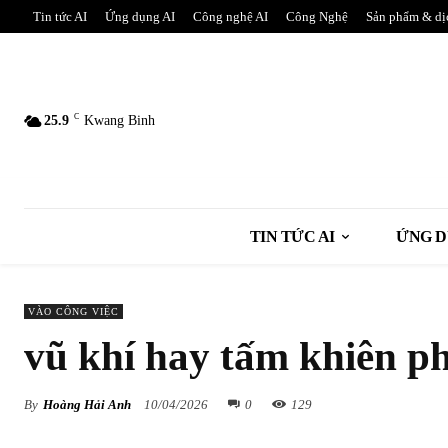
Tin tức AI
Ứng dụng AI
Công nghệ AI
Công Nghệ
Sản phẩm & dị
C
25.9
Kwang Binh
TIN TỨC AI
ỨNG D
VÀO CÔNG VIỆC
vũ khí hay tấm khiên p
By
Hoàng Hải Anh
10/04/2026
0
129