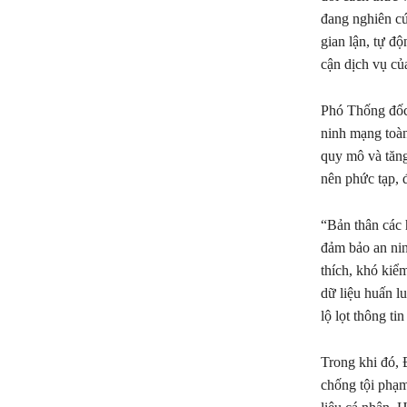
đang nghiên cứ
gian lận, tự đ
cận dịch vụ củ
Phó Thống đốc 
ninh mạng toàn
quy mô và tăng
nên phức tạp, 
“Bản thân các 
đảm bảo an nin
thích, khó kiểm
dữ liệu huấn l
lộ lọt thông t
Trong khi đó,
chống tội phạ