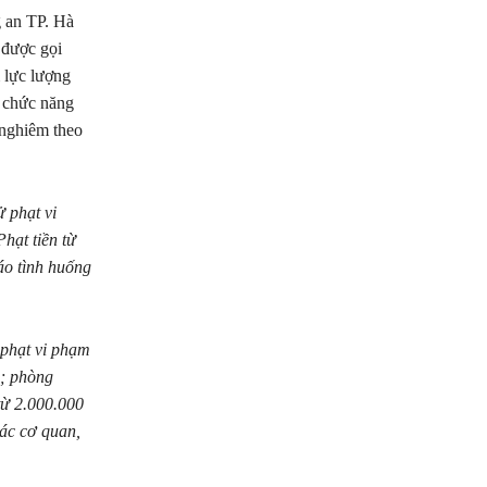
g an TP. Hà
 được gọi
 lực lượng
 chức năng
 nghiêm theo
 phạt vi
hạt tiền từ
áo tình huống
phạt vi phạm
i; phòng
từ 2.000.000
các cơ quan,