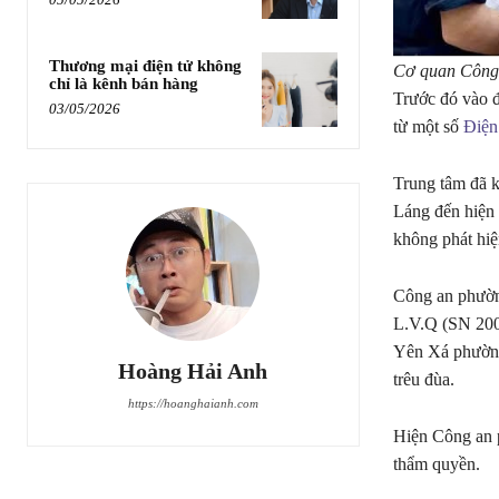
Thương mại điện tử không
Cơ quan Công 
chỉ là kênh bán hàng
Trước đó vào đ
03/05/2026
từ một số
Điện
Trung tâm đã 
Láng đến hiện 
không phát hiệ
Công an phường
L.V.Q (SN 2008
Yên Xá phường 
Hoàng Hải Anh
trêu đùa.
https://hoanghaianh.com
Hiện Công an 
thẩm quyền.