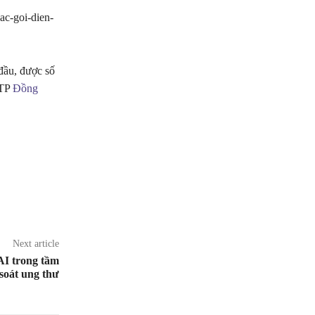
c-goi-dien-
đầu, được số
 TP
Đồng
Next article
AI trong tầm
soát ung thư