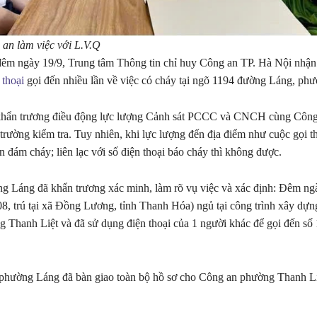
an làm việc với L.V.Q
êm ngày 19/9, Trung tâm Thông tin chỉ huy Công an TP. Hà Nội nhận
 thoại
gọi đến nhiều lần về việc có cháy tại ngõ 1194 đường Láng, ph
khẩn trương điều động lực lượng Cảnh sát PCCC và CNCH cùng Côn
trường kiểm tra. Tuy nhiên, khi lực lượng đến địa điểm như cuộc gọi t
n đám cháy; liên lạc với số điện thoại báo cháy thì không được.
 Láng đã khẩn trương xác minh, làm rõ vụ việc và xác định: Đêm ng
, trú tại xã Đồng Lương, tỉnh Thanh Hóa) ngủ tại công trình xây dựng
Thanh Liệt và đã sử dụng điện thoại của 1 người khác để gọi đến số 
phường Láng đã bàn giao toàn bộ hồ sơ cho Công an phường Thanh Liệ