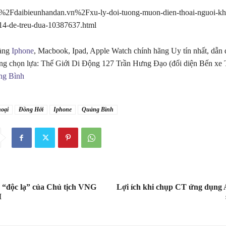
Fdaibieunhandan.vn%2Fxu-ly-doi-tuong-muon-dien-thoai-nguoi-kha
14-de-treu-dua-10387637.html
hàng
Iphone
, Macbook, Ipad, Apple Watch chính hãng Uy tín nhất, dẫn 
ng chọn lựa: Thế Giới Di Động 127 Trần Hưng Đạo (đối diện Bến xe
ng Bình
hoại
Đồng Hới
Iphone
Quảng Bình
 “độc lạ” của Chủ tịch VNG
Lợi ích khi chụp CT ứng dụng 
I