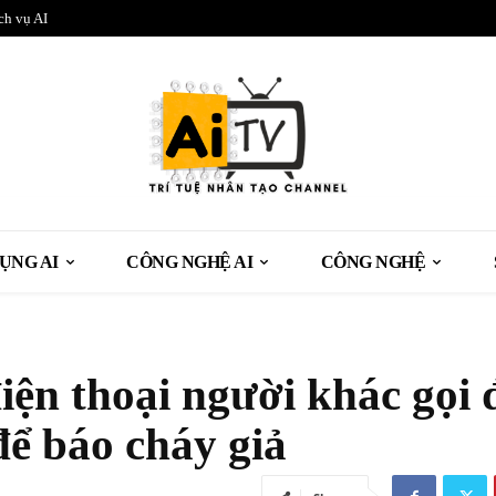
ch vụ AI
ỤNG AI
CÔNG NGHỆ AI
CÔNG NGHỆ
ện thoại người khác gọi 
để báo cháy giả