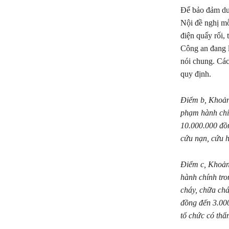
Để bảo đảm duy
Nội đề nghị mỗ
điện quấy rối,
Công an đang l
nói chung. Các
quy định.
Điểm b, Khoản
phạm hành chín
10.000.000 đồn
cứu nạn, cứu h
Điểm c, Khoản
hành chính tro
cháy, chữa chá
đồng đến 3.000
tổ chức có th