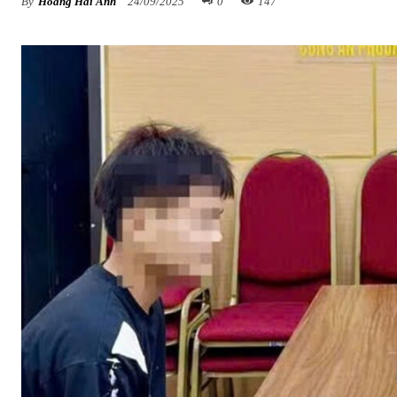
By
Hoàng Hải Anh
24/09/2025
0
147