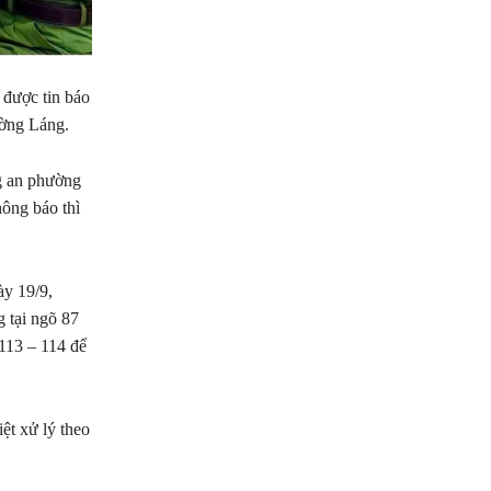
 được tin báo
ường Láng.
g an phường
hông báo thì
ày 19/9,
 tại ngõ 87
113 – 114 để
t xử lý theo