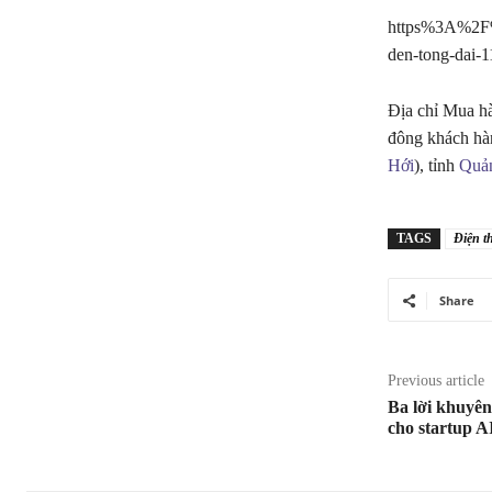
https%3A%2F%2
den-tong-dai-1
Địa chỉ Mua 
đông khách hà
Hới
), tỉnh
Quả
TAGS
Điện t
Share
Previous article
Ba lời khuyên
cho startup A