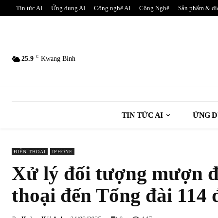
Tin tức AI
Ứng dụng AI
Công nghệ AI
Công Nghệ
Sản phẩm & dị
C
25.9
Kwang Binh
TIN TỨC AI
ỨNG D
ĐIỆN THOẠI
IPHONE
Xử lý đối tượng mượn đi
thoại đến Tổng đài 114 