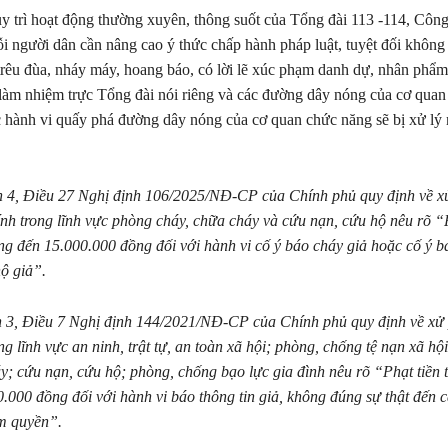
 trì hoạt động thường xuyên, thông suốt của Tổng đài 113 -114, Côn
i người dân cần nâng cao ý thức chấp hành pháp luật, tuyệt đối không
 trêu đùa, nháy máy, hoang báo, có lời lẽ xúc phạm danh dự, nhân phẩm
àm nhiệm trực Tổng đài nói riêng và các đường dây nóng của cơ quan
 hành vi quấy phá đường dây nóng của cơ quan chức năng sẽ bị xử lý
 4, Điều 27 Nghị định 106/2025/NĐ-CP của Chính phủ quy định về xử
h trong lĩnh vực phòng cháy, chữa cháy và cứu nạn, cứu hộ nêu rõ “P
g đến 15.000.000 đồng đối với hành vi cố ý báo cháy giả hoặc cố ý b
ộ giả”.
 3, Điều 7 Nghị định 144/2021/NĐ-CP của Chính phủ quy định về xử 
ng lĩnh vực an ninh, trật tự, an toàn xã hội; phòng, chống tệ nạn xã hộ
y; cứu nạn, cứu hộ; phòng, chống bạo lực gia đình nêu rõ “Phạt tiền 
.000 đồng đối với hành vi báo thông tin giả, không đúng sự thật đến 
ẩm quyền”.