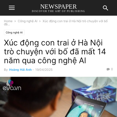
NEWSPAPER
DISCOVER THE ART OF PUBLISHING
Home
Công nghệ AI
Xúc động con trai ở Hà Nội trò chuyện với bố
đã...
Công nghệ AI
Xúc động con trai ở Hà Nội
trò chuyện với bố đã mất 14
năm qua công nghệ AI
0
By
Hoàng Hải Anh
-
19/04/2025