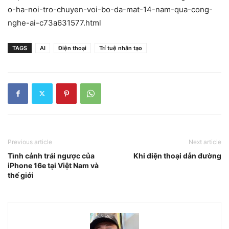
o-ha-noi-tro-chuyen-voi-bo-da-mat-14-nam-qua-cong-
nghe-ai-c73a631577.html
TAGS
AI
Điện thoại
Trí tuệ nhân tạo
Previous article
Next article
Tình cảnh trái ngược của
Khi điện thoại dẫn đường
iPhone 16e tại Việt Nam và
thế giới