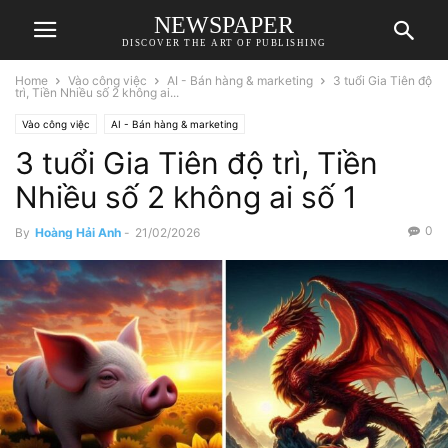
NEWSPAPER
DISCOVER THE ART OF PUBLISHING
Home
Vào công việc
AI - Bán hàng & marketing
3 tuổi Gia Tiên độ
trì, Tiền Nhiều số 2 không ai...
Vào công việc
AI - Bán hàng & marketing
3 tuổi Gia Tiên độ trì, Tiền
Nhiều số 2 không ai số 1
0
By
Hoàng Hải Anh
-
21/02/2026