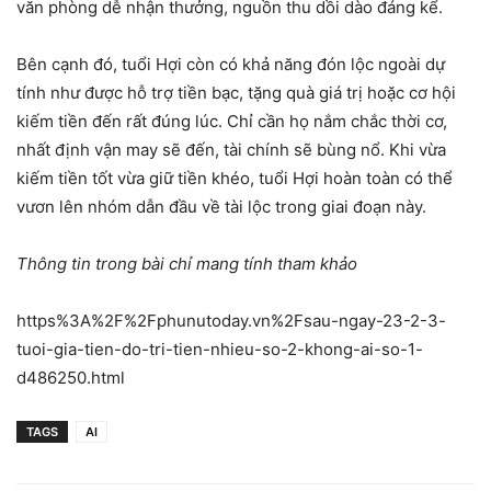
văn phòng dễ nhận thưởng, nguồn thu dồi dào đáng kể.
Bên cạnh đó, tuổi Hợi còn có khả năng đón lộc ngoài dự
tính như được hỗ trợ tiền bạc, tặng quà giá trị hoặc cơ hội
kiếm tiền đến rất đúng lúc. Chỉ cần họ nắm chắc thời cơ,
nhất định vận may sẽ đến, tài chính sẽ bùng nổ. Khi vừa
kiếm tiền tốt vừa giữ tiền khéo, tuổi Hợi hoàn toàn có thể
vươn lên nhóm dẫn đầu về tài lộc trong giai đoạn này.
Thông tin trong bài chỉ mang tính tham khảo
https%3A%2F%2Fphunutoday.vn%2Fsau-ngay-23-2-3-
tuoi-gia-tien-do-tri-tien-nhieu-so-2-khong-ai-so-1-
d486250.html
TAGS
AI