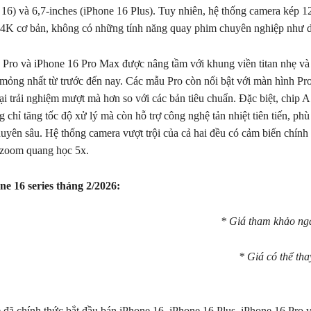
 16) và 6,7-inches (iPhone 16 Plus). Tuy nhiên, hệ thống camera kép 
 4K cơ bản, không có những tính năng quay phim chuyên nghiệp như 
Pro và iPhone 16 Pro Max được nâng tầm với khung viền titan nhẹ và 
mỏng nhất từ trước đến nay. Các mẫu Pro còn nổi bật với màn hình P
i trải nghiệm mượt mà hơn so với các bản tiêu chuẩn. Đặc biệt, chip A
 chỉ tăng tốc độ xử lý mà còn hỗ trợ công nghệ tản nhiệt tiên tiến, ph
uyên sâu. Hệ thống camera vượt trội của cả hai đều có cảm biến chính
 zoom quang học 5x.
ne 16 series tháng 2/2026:
* Giá tham khảo ng
* Giá có thể tha
 đã chính thức bắt đầu bán iPhone 16, iPhone 16 Plus, iPhone 16 Pro 