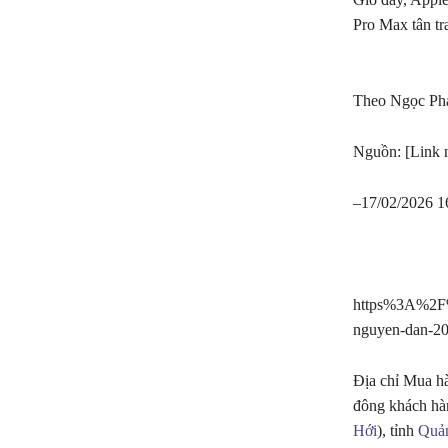
Pro Max tân tr
Theo Ngọc P
Nguồn: [Link 
–
17/02/2026 
https%3A%2F%2
nguyen-dan-20
Địa chỉ Mua hà
đông khách hà
Hới
), tỉnh
Quả