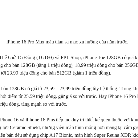
iPhone 16 Pro Max màu titan sa mạc xu hướng của năm trước.
 Thế Giới Di Động (TGDĐ) và FPT Shop, iPhone 16e 128GB có giá kh
ng cho bản 128GB (tăng 1 triệu đồng), 18,99 triệu đồng cho bản 256G
 tới 23,99 triệu đồng cho bản 512GB (giảm 1 triệu đồng).
 bản 128GB có giá từ 23,59 – 23,99 triệu đồng tùy hệ thống. Trong kh
khởi điểm từ 25,59 triệu đồng, giữ giá so với trước. Hay iPhone 16 Pro
triệu đồng, tăng mạnh so với trước.
Phone 16 và iPhone 16 Plus tiếp tục duy trì thiết kế quen thuộc với k
 lực Ceramic Shield, nhưng viền màn hình mỏng hơn mang lại cảm giá
iên bản đều sử dụng chip A17 Bionic, màn hình Super Retina XDR kíc