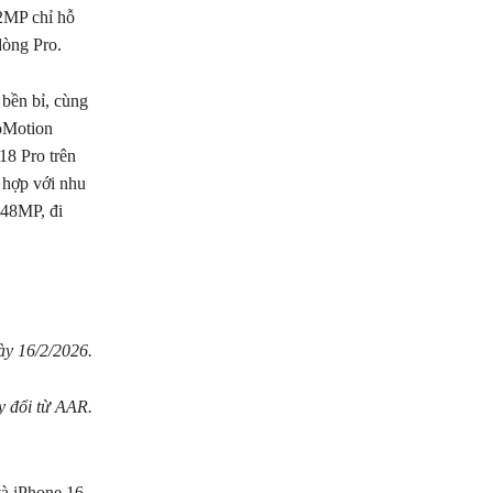
12MP chỉ hỗ
dòng Pro.
bền bỉ, cùng
roMotion
18 Pro trên
ù hợp với nhu
 48MP, đi
ày 16/2/2026.
y đổi từ AAR.
và iPhone 16