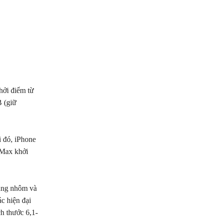
ởi điểm từ
B (giữ
i đó, iPhone
 Max khởi
hung nhôm và
c hiện đại
h thước 6,1-