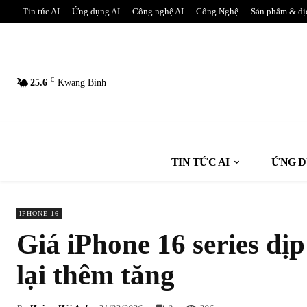
Tin tức AI
Ứng dụng AI
Công nghệ AI
Công Nghệ
Sản phẩm & dị
C
25.6
Kwang Binh
TIN TỨC AI
ỨNG D
IPHONE 16
Giá iPhone 16 series dị
lại thêm tăng