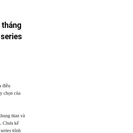
 tháng
series
a điều
ùy chọn của
khung titan và
m. Chưa kể
eries trình