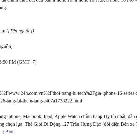
ang.
hạm
([Tên nguồn])
nguồn]
16:50 PM (GMT+7)
Fwww.24h.com.vn%2Fthoi-trang-hi-tech%2Fgia-iphone-16-series-di
26-tang-lai-them-tang-c407a1738222.html
ng Iphone, Macbook, Ipad, Apple Watch chính hãng Uy tín nhất, dẫn 
ng chọn lựa: Thế Giới Di Động 127 Trần Hưng Đạo (đối diện Bến xe
ng Bình