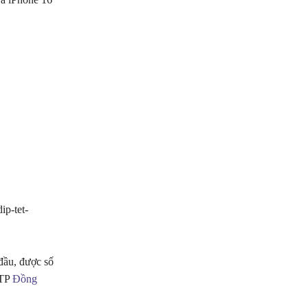
p-tet-
đầu, được số
 TP
Đồng