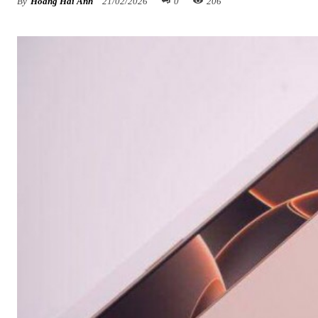
By
Hoàng Hải Anh
21/02/2026
0
206