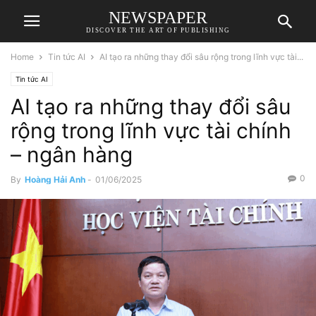
NEWSPAPER
DISCOVER THE ART OF PUBLISHING
Home
Tin tức AI
AI tạo ra những thay đổi sâu rộng trong lĩnh vực tài...
Tin tức AI
AI tạo ra những thay đổi sâu
rộng trong lĩnh vực tài chính
– ngân hàng
0
By
Hoàng Hải Anh
-
01/06/2025