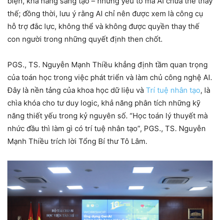
biện, khả năng sáng tạo – những yếu tố mà AI chưa thể thay
thế; đồng thời, lưu ý rằng AI chỉ nên được xem là công cụ
hỗ trợ đắc lực, không thể và không được quyền thay thế
con người trong những quyết định then chốt.
PGS., TS. Nguyễn Mạnh Thiều khẳng định tầm quan trọng
của toán học trong việc phát triển và làm chủ công nghệ AI.
Đây là nền tảng của khoa học dữ liệu và
Trí tuệ nhân tạo
, là
chìa khóa cho tư duy logic, khả năng phân tích những kỹ
năng thiết yếu trong kỷ nguyên số. “Học toán lý thuyết mà
nhức đầu thì làm gì có trí tuệ nhân tạo”, PGS., TS. Nguyễn
Mạnh Thiều trích lời Tổng Bí thư Tô Lâm.