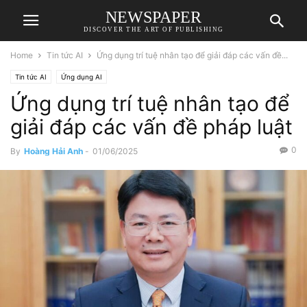
NEWSPAPER
DISCOVER THE ART OF PUBLISHING
Home
Tin tức AI
Ứng dụng trí tuệ nhân tạo để giải đáp các vấn đề...
Tin tức AI
Ứng dụng AI
Ứng dụng trí tuệ nhân tạo để
giải đáp các vấn đề pháp luật
0
By
Hoàng Hải Anh
-
01/06/2025