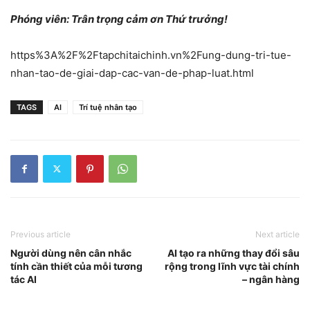
Phóng viên
: Trân trọng cảm ơn Thứ trưởng!
https%3A%2F%2Ftapchitaichinh.vn%2Fung-dung-tri-tue-
nhan-tao-de-giai-dap-cac-van-de-phap-luat.html
TAGS
AI
Trí tuệ nhân tạo
Previous article
Next article
Người dùng nên cân nhắc
AI tạo ra những thay đổi sâu
tính cần thiết của mỗi tương
rộng trong lĩnh vực tài chính
tác AI
– ngân hàng