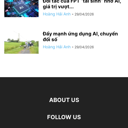
Đối tác của FPT “tái sinh” nhờ AI,
giá trị vượt...
Hoàng Hải Anh
-
29/04/2026
Đẩy mạnh ứng dụng AI, chuyển
đổi số
Hoàng Hải Anh
-
29/04/2026
ABOUT US
FOLLOW US