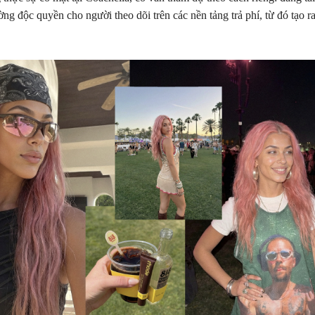
ờng độc quyền cho người theo dõi trên các nền tảng trả phí, từ đó tạo r