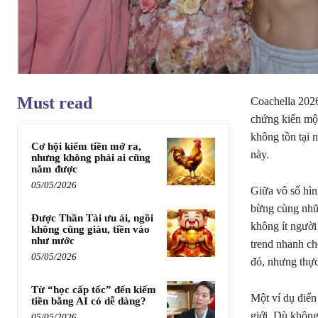
Must read
Coachella 2026
chứng kiến một
không tồn tại n
Cơ hội kiếm tiền mở ra,
này.
nhưng không phải ai cũng
nắm được
05/05/2026
Giữa vô số hìn
bừng cùng nhữn
Được Thần Tài ưu ái, ngồi
không ít người
không cũng giàu, tiền vào
như nước
trend nhanh ch
05/05/2026
đó, nhưng thực
Từ “học cấp tốc” đến kiếm
Một ví dụ điển 
tiền bằng AI có dễ dàng?
giới. Dù không 
05/05/2026