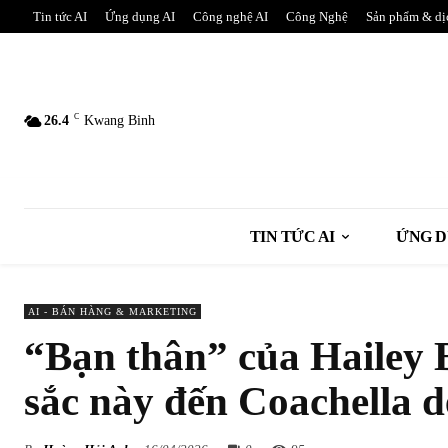
Tin tức AI
Ứng dụng AI
Công nghệ AI
Công Nghệ
Sản phẩm & dị
C
26.4
Kwang Binh
TIN TỨC AI
ỨNG D
AI - BÁN HÀNG & MARKETING
“Bạn thân” của Hailey B
sắc này đến Coachella d