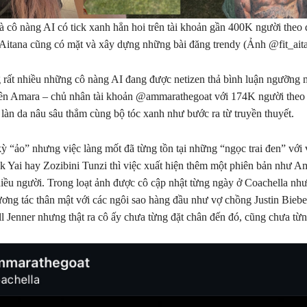
à cô nàng AI có tick xanh hẳn hoi trên tài khoản gần 400K người theo
Aitana cũng có mặt và xây dựng những bài đăng trendy (Ảnh @fit_aita
g rất nhiều những cô nàng AI đang được netizen thả bình luận ngưỡng 
 tên Amara – chủ nhân tài khoản @ammarathegoat với 174K người theo 
 làn da nâu sâu thẳm cùng bộ tóc xanh như bước ra từ truyền thuyết.
kỳ “ảo” nhưng việc làng mốt đã từng tồn tại những “ngọc trai đen” với 
 Yai hay Zozibini Tunzi thì việc xuất hiện thêm một phiên bản như A
hiều người. Trong loạt ảnh được cô cập nhật từng ngày ở Coachella như
ương tác thân mật với các ngôi sao hàng đầu như vợ chồng Justin Biebe
l Jenner nhưng thật ra cô ấy chưa từng đặt chân đến đó, cũng chưa từng