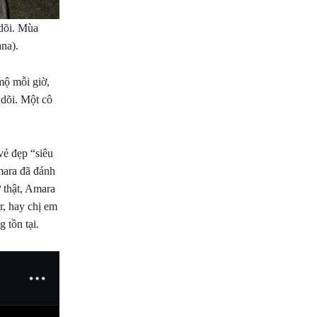
 dõi. Mùa
na).
mộ mỗi giờ,
dõi. Một cô
vẻ đẹp “siêu
mara đã đánh
 thật, Amara
r, hay chị em
 tồn tại.