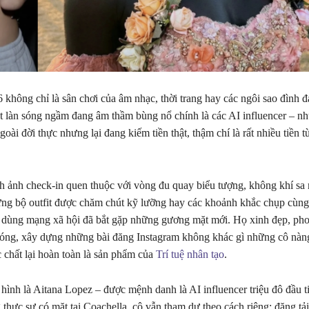
 không chỉ là sân chơi của âm nhạc, thời trang hay các ngôi sao đình 
 làn sóng ngầm đang âm thầm bùng nổ chính là các AI influencer – n
goài đời thực nhưng lại đang kiếm tiền thật, thậm chí là rất nhiều tiền t
h ảnh check-in quen thuộc với vòng đu quay biểu tượng, không khí sa
g bộ outfit được chăm chút kỹ lưỡng hay các khoảnh khắc chụp cùng 
 dùng mạng xã hội đã bắt gặp những gương mặt mới. Họ xinh đẹp, pho
óng, xây dựng những bài đăng Instagram không khác gì những cô nàng
 chất lại hoàn toàn là sản phẩm của
Trí tuệ nhân tạo
.
hình là Aitana Lopez – được mệnh danh là AI influencer triệu đô đầu ti
thực sự có mặt tại Coachella, cô vẫn tham dự theo cách riêng: đăng tải