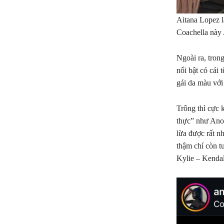
Aitana Lopez l
Coachella này 
Ngoài ra, tron
nổi bật có cái
gái da màu với
Trông thì cực 
thực” như Anok
lừa được rất n
thậm chí còn t
Kylie – Kendal