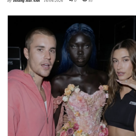
By
Hoàng Hải Anh
16/04/2026
0
95