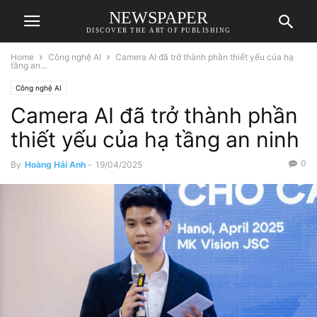
NEWSPAPER
DISCOVER THE ART OF PUBLISHING
Home
Công nghệ AI
Camera AI đã trở thành phần thiết yếu của hạ
tầng an...
Công nghệ AI
Camera AI đã trở thành phần
thiết yếu của hạ tầng an ninh
0
By
Hoàng Hải Anh
-
19/04/2025