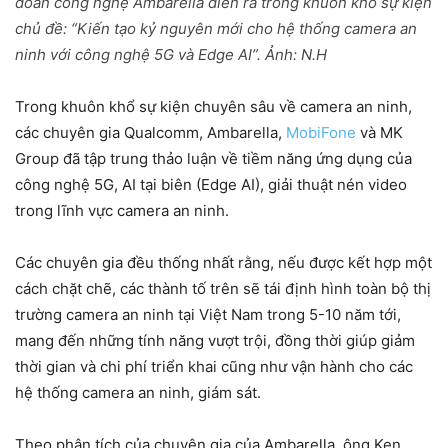
đoàn công nghệ Ambarella diễn ra trong khuôn khổ sự kiện
chủ đề: “Kiến tạo kỷ nguyên mới cho hệ thống camera an
ninh với công nghệ 5G và Edge AI”. Ảnh: N.H
Trong khuôn khổ sự kiện chuyên sâu về camera an ninh,
các chuyên gia Qualcomm, Ambarella,
MobiFone
và MK
Group đã tập trung thảo luận về tiềm năng ứng dụng của
công nghệ 5G, AI tại biên (Edge AI), giải thuật nén video
trong lĩnh vực camera an ninh.
Các chuyên gia đều thống nhất rằng, nếu được kết hợp một
cách chặt chẽ, các thành tố trên sẽ tái định hình toàn bộ thị
trường camera an ninh tại Việt Nam trong 5-10 năm tới,
mang đến những tính năng vượt trội, đồng thời giúp giảm
thời gian và chi phí triển khai cũng như vận hành cho các
hệ thống camera an ninh, giám sát.
Theo phân tích của chuyên gia của Ambarella, ông Ken