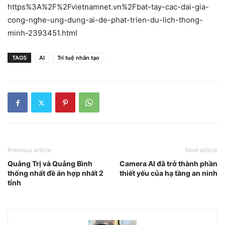
https%3A%2F%2Fvietnamnet.vn%2Fbat-tay-cac-dai-gia-
cong-nghe-ung-dung-ai-de-phat-trien-du-lich-thong-
minh-2393451.html
TAGS
AI
Trí tuệ nhân tạo
Previous article
Next article
Quảng Trị và Quảng Bình
Camera AI đã trở thành phần
thống nhất đề án hợp nhất 2
thiết yếu của hạ tầng an ninh
tỉnh