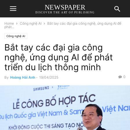
NEWSPAPER
DISCOVER THE ART OF PUBLISHING
Home
Công nghệ AI
Bắt tay các đại gia công nghệ, ứng dụng AI để
phát...
Công nghệ AI
Bắt tay các đại gia công
nghệ, ứng dụng AI để phát
triển du lịch thông minh
0
By
Hoàng Hải Anh
-
19/04/2025