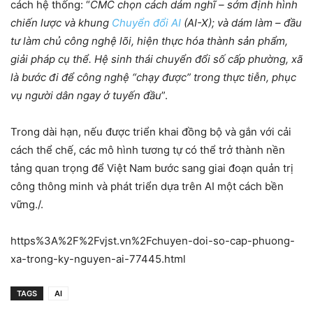
cách hệ thống: “
CMC chọn cách dám nghĩ – sớm định hình
chiến lược và khung
Chuyển đổi AI
(AI-X); và dám làm – đầu
tư làm chủ công nghệ lõi, hiện thực hóa thành sản phẩm,
giải pháp cụ thể. Hệ sinh thái chuyển đổi số cấp phường, xã
là bước đi để công nghệ “chạy được” trong thực tiễn, phục
vụ người dân ngay ở tuyến đầu
”.
Trong dài hạn, nếu được triển khai đồng bộ và gắn với cải
cách thể chế, các mô hình tương tự có thể trở thành nền
tảng quan trọng để Việt Nam bước sang giai đoạn quản trị
công thông minh và phát triển dựa trên AI một cách bền
vững./.
https%3A%2F%2Fvjst.vn%2Fchuyen-doi-so-cap-phuong-
xa-trong-ky-nguyen-ai-77445.html
TAGS
AI