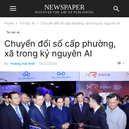
NEWSPAPER
DISCOVER THE ART OF PUBLISHING
Home
Tin tức AI
Chuyển đổi số cấp phường, xã trong kỷ nguyên AI
Tin tức AI
Chuyển đổi số cấp phường,
xã trong kỷ nguyên AI
0
By
Hoàng Hải Anh
-
15/12/2025