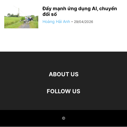
Đẩy mạnh ứng dụng AI, chuyển
đổi số
Hoàng Hải Anh
-
29/04/2026
ABOUT US
FOLLOW US
©