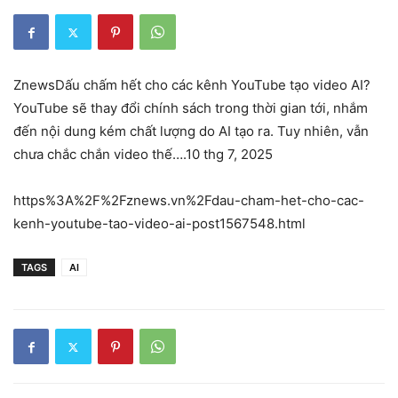
ZnewsDấu chấm hết cho các kênh YouTube tạo video AI?
YouTube sẽ thay đổi chính sách trong thời gian tới, nhắm
đến nội dung kém chất lượng do AI tạo ra. Tuy nhiên, vẫn
chưa chắc chắn video thế….10 thg 7, 2025
https%3A%2F%2Fznews.vn%2Fdau-cham-het-cho-cac-
kenh-youtube-tao-video-ai-post1567548.html
TAGS
AI