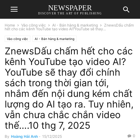
NEWSPAPER
DISCOVER THE ART OF PUBLISHING
Home
Vào công việc
AI - Bán hàng & marketing
ZnewsDấu chấm
hết cho các kênh YouTube tạo video AI?YouTube sẽ thay...
Vào công việc
AI - Bán hàng & marketing
ZnewsDấu chấm hết cho các
kênh YouTube tạo video AI?
YouTube sẽ thay đổi chính
sách trong thời gian tới,
nhắm đến nội dung kém chất
lượng do AI tạo ra. Tuy nhiên,
vẫn chưa chắc chắn video
thế….10 thg 7, 2025
0
By
Hoàng Hải Anh
-
15/12/2025