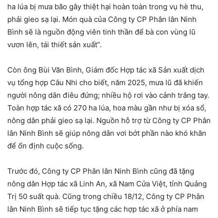
ha lúa bị mưa bão gây thiệt hại hoàn toàn trong vụ hè thu,
phải gieo sạ lại. Món quà của Công ty CP Phân lân Ninh
Bình sẽ là nguồn động viên tinh thần để bà con vùng lũ
vươn lên, tái thiết sản xuất”.
Còn ông Bùi Văn Bình, Giám đốc Hợp tác xã Sản xuất dịch
vụ tổng hợp Câu Nhi cho biết, năm 2025, mưa lũ đã khiến
người nông dân điêu đứng; nhiều hộ rơi vào cảnh trắng tay.
Toàn hợp tác xã có 270 ha lúa, hoa màu gần như bị xóa sổ,
nông dân phải gieo sạ lại. Nguồn hỗ trợ từ Công ty CP Phân
lân Ninh Bình sẽ giúp nông dân vơi bớt phần nào khó khăn
để ổn định cuộc sống.
Trước đó, Công ty CP Phân lân Ninh Bình cũng đã tặng
nông dân Hợp tác xã Linh An, xã Nam Cửa Việt, tỉnh Quảng
Trị 50 suất quà. Cũng trong chiều 18/12, Công ty CP Phân
lân Ninh Bình sẽ tiếp tục tặng các hợp tác xã ở phía nam