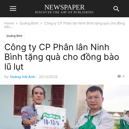
NEWSPAPER
DISCOVER THE ART OF PUBLISHING
Home
Quảng Bình
Công ty CP Phân lân Ninh Bình tặng quà cho đồng
bào...
Quảng Bình
Công ty CP Phân lân Ninh
Bình tặng quà cho đồng bào
lũ lụt
0
By
Hoàng Hải Anh
-
20/12/2025