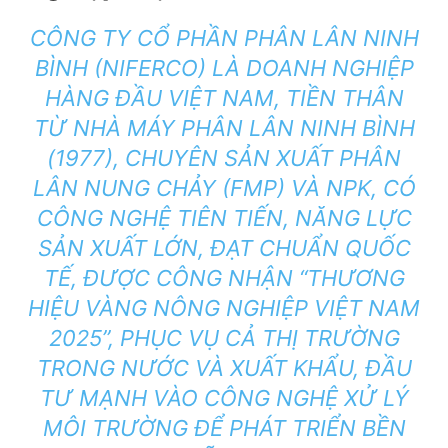
CÔNG TY CỔ PHẦN PHÂN LÂN NINH
BÌNH (NIFERCO) LÀ DOANH NGHIỆP
HÀNG ĐẦU VIỆT NAM, TIỀN THÂN
TỪ NHÀ MÁY PHÂN LÂN NINH BÌNH
(1977), CHUYÊN SẢN XUẤT PHÂN
LÂN NUNG CHẢY (FMP) VÀ NPK, CÓ
CÔNG NGHỆ TIÊN TIẾN, NĂNG LỰC
SẢN XUẤT LỚN, ĐẠT CHUẨN QUỐC
TẾ, ĐƯỢC CÔNG NHẬN “THƯƠNG
HIỆU VÀNG NÔNG NGHIỆP VIỆT NAM
2025”, PHỤC VỤ CẢ THỊ TRƯỜNG
TRONG NƯỚC VÀ XUẤT KHẨU, ĐẦU
TƯ MẠNH VÀO CÔNG NGHỆ XỬ LÝ
MÔI TRƯỜNG ĐỂ PHÁT TRIỂN BỀN