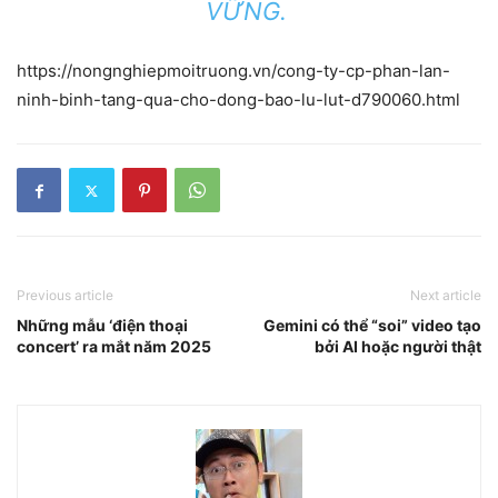
VỮNG.
https://nongnghiepmoitruong.vn/cong-ty-cp-phan-lan-
ninh-binh-tang-qua-cho-dong-bao-lu-lut-d790060.html
Previous article
Next article
Những mẫu ‘điện thoại
Gemini có thể “soi” video tạo
concert’ ra mắt năm 2025
bởi AI hoặc người thật