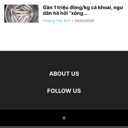
Gần 1 triệu đồng/kg cá khoai, ngư
dân hồ hởi “xông...
Hoàng Hải Anh
-
24/02/2026
ABOUT US
FOLLOW US
©