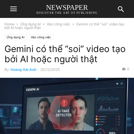
NEWSPAPER
DISCOVER THE ART OF PUBLISHING
Home
Ứng dụng AI
Vào công việc
Gemini có thể “soi” video tạo
bởi AI hoặc người thật
Ứng dụng AI
Vào công việc
Gemini có thể “soi” video tạo
bởi AI hoặc người thật
0
By
Hoàng Hải Anh
-
20/12/2025