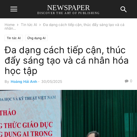
NEWSPAPER
DISCOVER THE ART OF PUBLISHING
Home
Tin tức AI
Đa dạng cách tiếp cận, thúc đẩy sáng tạo và cá
nhân...
Tin tức AI
Ứng dụng AI
Đa dạng cách tiếp cận, thúc
đẩy sáng tạo và cá nhân hóa
học tập
0
By
Hoàng Hải Anh
-
30/05/2025