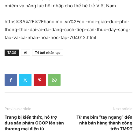
nhiệm và năng lực hội nhập cho thế hệ trẻ Việt Nam.
https%3A%2F%2Fhanoimoi.vn%2Fdoi-moi-giao-duc-pho-
thong-thoi-dai-ai-da-dang-cach-tiep-can-thuc-day-sang-
tao-va-ca-nhan-hoa-hoc-tap-704012.html
TAGS
AI
Trí tuệ nhân tạo
Previous article
Next article
Trang bị kiến thức, hỗ trợ
Từ mẹ bỉm “tay ngang” đến
đưa sản phẩm OCOP lên sàn
nhà bán hàng thành công
thương mại điện tử
trên TMĐT