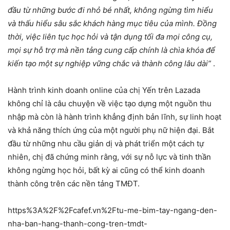
đầu từ những bước đi nhỏ bé nhất, không ngừng tìm hiểu
và thấu hiểu sâu sắc khách hàng mục tiêu của mình. Đồng
thời, việc liên tục học hỏi và tận dụng tối đa mọi công cụ,
mọi sự hỗ trợ mà nền tảng cung cấp chính là chìa khóa để
kiến tạo một sự nghiệp vững chắc và thành công lâu dài”
.
Hành trình kinh doanh online của chị Yến trên Lazada
không chỉ là câu chuyện về việc tạo dựng một nguồn thu
nhập mà còn là hành trình khẳng định bản lĩnh, sự linh hoạt
và khả năng thích ứng của một người phụ nữ hiện đại. Bắt
đầu từ những nhu cầu giản dị và phát triển một cách tự
nhiên, chị đã chứng minh rằng, với sự nỗ lực và tinh thần
không ngừng học hỏi, bất kỳ ai cũng có thể kinh doanh
thành công trên các nền tảng TMĐT.
https%3A%2F%2Fcafef.vn%2Ftu-me-bim-tay-ngang-den-
nha-ban-hang-thanh-cong-tren-tmdt-