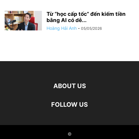
Từ “học cấp tốc” đến kiếm tiền
bằng AI có dễ...
Hoàng Hải Anh
-
05/05/2026
ABOUT US
FOLLOW US
©