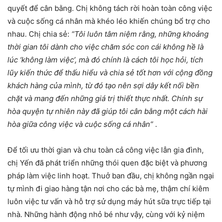
quyết để cân bằng. Chị không tách rời hoàn toàn công việc
và cuộc sống cá nhân mà khéo léo khiến chúng bổ trợ cho
nhau. Chị chia sẻ:
“Tôi luôn tâm niệm rằng, những khoảng
thời gian tôi dành cho việc chăm sóc con cái không hề là
lúc ‘không làm việc’, mà đó chính là cách tôi học hỏi, tích
lũy kiến thức để thấu hiểu và chia sẻ tốt hơn với cộng đồng
khách hàng của mình, từ đó tạo nên sợi dây kết nối bền
chặt và mang đến những giá trị thiết thực nhất. Chính sự
hòa quyện tự nhiên này đã giúp tôi cân bằng một cách hài
hòa giữa công việc và cuộc sống cá nhân”
.
Để tối ưu thời gian và chu toàn cả công việc lẫn gia đình,
chị Yến đã phát triển những thói quen đặc biệt và phương
pháp làm việc linh hoạt. Thuở ban đầu, chị không ngần ngại
tự mình đi giao hàng tận nơi cho các bà mẹ, thậm chí kiêm
luôn việc tư vấn và hỗ trợ sử dụng máy hút sữa trực tiếp tại
nhà. Những hành động nhỏ bé như vậy, cùng với kỷ niệm