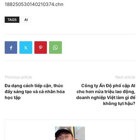
188250530140210374.chn
TAGS
AI
Previous article
Next article
Đa dạng cách tiếp cận, thúc
Công ty Ấn Độ phổ cập AI
đẩy sáng tạo và cá nhân hóa
cho hơn nửa triệu lao động,
học tập
doanh nghiệp Việt làm gì để
không tụt hậu?