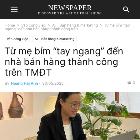
NEWSPAPER
DISCOVER THE ART OF PUBLISHING
Home
Vào công việc
AI - Bán hàng & marketing
Từ mẹ bỉm “tay
ngang” đến nhà bán hàng thành công trên...
Vào công việc
AI - Bán hàng & marketing
Từ mẹ bỉm “tay ngang” đến
nhà bán hàng thành công
trên TMĐT
0
By
Hoàng Hải Anh
-
30/05/2025