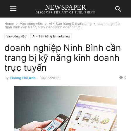
NEWSPAPER
DISCOVER THE ART OF PUBLISHING
Home
Vào công việc
AI - Bán hàng & marketing
doanh nghiệp
Ninh Bình cần trang bị kỹ năng kinh doanh trực...
Vào công việc
AI - Bán hàng & marketing
doanh nghiệp Ninh Bình cần
trang bị kỹ năng kinh doanh
trực tuyến
0
By
Hoàng Hải Anh
-
30/05/2025