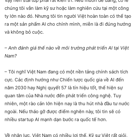
Vậy nên startup phải rất kiên trì. Nếu muốn dễ dàng, có lẽ
chúng tôi vẫn làm kỹ sư hoặc làm nghiên cứu tại một công
ty lớn nào đó. Nhưng tôi tin người Việt hoàn toàn có thể tạo
ra một sản phẩm AI cho chính mình, miễn là đi đúng hướng
và không bỏ cuộc.
– Anh đánh giá thế nào về môi trường phát triển AI tại Việt
Nam?
– Tôi nghĩ Việt Nam đang có một nền tảng chính sách tích
cực. Các định hướng như Chiến lược quốc gia về AI đến
năm 2030 hay Nghị quyết 57 là tín hiệu tốt, thể hiện sự
quan tâm của Nhà nước đến phát triển công nghệ. Tuy
nhiên, một rào cản lớn hiện nay là thu hút nhà đầu tư nước
ngoài. Nếu tháo gỡ được điểm nghẽn này, tôi tin sẽ có
nhiều startup AI mạnh dạn bước ra quốc tế hơn.
Về nhân lực, Việt Nam có nhiều lợi thế. Kỹ sư Việt rất giỏi,