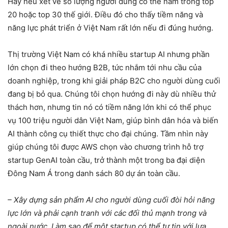
Hay nếu xét về số lượng người dùng có thể nằm trong top
20 hoặc top 30 thế giới. Điều đó cho thấy tiềm năng và
năng lực phát triển ở Việt Nam rất lớn nếu đi đúng hướng.
Thị trường Việt Nam có khá nhiều startup AI nhưng phần
lớn chọn đi theo hướng B2B, tức nhắm tới nhu cầu của
doanh nghiệp, trong khi giải pháp B2C cho người dùng cuối
đang bị bỏ qua. Chúng tôi chọn hướng đi này dù nhiều thử
thách hơn, nhưng tin nó có tiềm năng lớn khi có thể phục
vụ 100 triệu người dân Việt Nam, giúp bình dân hóa và biến
AI thành công cụ thiết thực cho đại chúng. Tầm nhìn này
giúp chúng tôi được AWS chọn vào chương trình hỗ trợ
startup GenAI toàn cầu, trở thành một trong ba đại diện
Đông Nam Á trong danh sách 80 dự án toàn cầu.
– Xây dựng sản phẩm AI cho người dùng cuối đòi hỏi năng
lực lớn và phải cạnh tranh với các đối thủ mạnh trong và
ngoài nước. Làm sao để một startup có thể tự tin với lựa