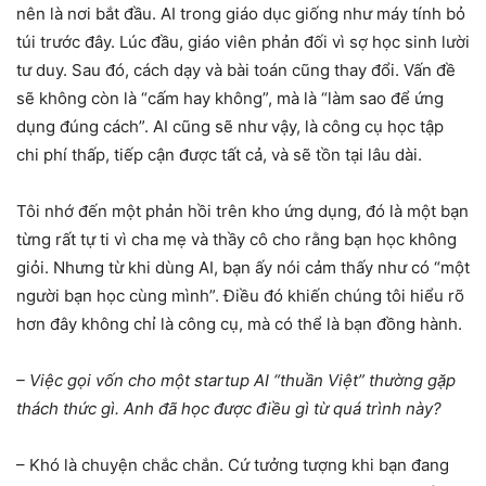
nên là nơi bắt đầu. AI trong giáo dục giống như máy tính bỏ
túi trước đây. Lúc đầu, giáo viên phản đối vì sợ học sinh lười
tư duy. Sau đó, cách dạy và bài toán cũng thay đổi. Vấn đề
sẽ không còn là “cấm hay không”, mà là “làm sao để ứng
dụng đúng cách”. AI cũng sẽ như vậy, là công cụ học tập
chi phí thấp, tiếp cận được tất cả, và sẽ tồn tại lâu dài.
Tôi nhớ đến một phản hồi trên kho ứng dụng, đó là một bạn
từng rất tự ti vì cha mẹ và thầy cô cho rằng bạn học không
giỏi. Nhưng từ khi dùng AI, bạn ấy nói cảm thấy như có “một
người bạn học cùng mình”. Điều đó khiến chúng tôi hiểu rõ
hơn đây không chỉ là công cụ, mà có thể là bạn đồng hành.
– Việc gọi vốn cho một startup AI “thuần Việt” thường gặp
thách thức gì. Anh đã học được điều gì từ quá trình này?
– Khó là chuyện chắc chắn. Cứ tưởng tượng khi bạn đang