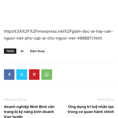
https%3A%2F%2Fvnexpress.net%2Fgiam-doc-ai-hay-can-
nguoi-viet-pho-cap-ai-cho-nguoi-viet-4888811.html
TAGS
AI
Điện thoại
Previous article
Next article
doanh nghiệp Ninh Bình cần
Ứng dụng trí tuệ nhân tạo
trang bị kỹ năng kinh doanh
trong cơ quan hành chính
trực tuyến