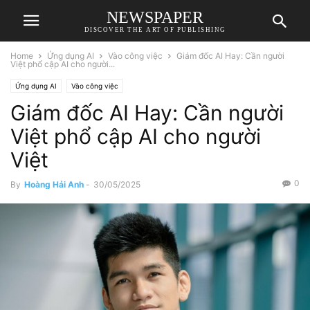
NEWSPAPER
DISCOVER THE ART OF PUBLISHING
Home
Ứng dụng AI
Vào công việc
Giám đốc AI Hay: Cần người
Việt phổ cập AI cho người...
Ứng dụng AI
Vào công việc
Giám đốc AI Hay: Cần người
Việt phổ cập AI cho người
Việt
0
By
Hoàng Hải Anh
-
30/05/2025