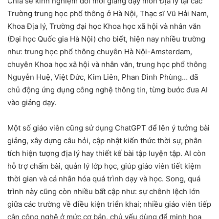
Chia sẻ kinh nghiệm đổi mới giảng dạy môn Địa lý tại các
Trường trung học phổ thông ở Hà Nội, Thạc sĩ Vũ Hải Nam,
Khoa Địa lý, Trường đại học Khoa học xã hội và nhân văn
(Đại học Quốc gia Hà Nội) cho biết, hiện nay nhiều trường
như: trung học phổ thông chuyên Hà Nội-Amsterdam,
chuyên Khoa học xã hội và nhân văn, trung học phổ thông
Nguyễn Huệ, Việt Đức, Kim Liên, Phan Đình Phùng… đã
chủ động ứng dụng công nghệ thông tin, từng bước đưa AI
vào giảng dạy.
Một số giáo viên cũng sử dụng ChatGPT để lên ý tưởng bài
giảng, xây dựng câu hỏi, cập nhật kiến thức thời sự, phân
tích hiện tượng địa lý hay thiết kế bài tập luyện tập. AI còn
hỗ trợ chấm bài, quản lý lớp học, giúp giáo viên tiết kiệm
thời gian và cá nhân hóa quá trình dạy và học. Song, quá
trình này cũng còn nhiều bất cập như: sự chênh lệch lớn
giữa các trường về điều kiện triển khai; nhiều giáo viên tiếp
cận công nghệ ở mức cơ bản, chủ yếu dùng để minh họa