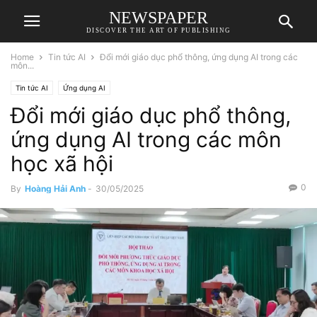
NEWSPAPER
DISCOVER THE ART OF PUBLISHING
Home
Tin tức AI
Đổi mới giáo dục phổ thông, ứng dụng AI trong các
môn...
Tin tức AI
Ứng dụng AI
Đổi mới giáo dục phổ thông,
ứng dụng AI trong các môn
học xã hội
0
By
Hoàng Hải Anh
-
30/05/2025