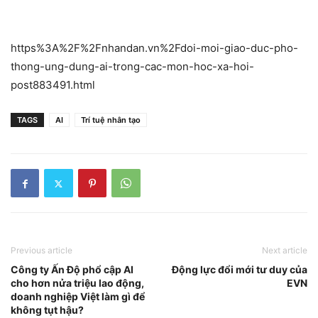
https%3A%2F%2Fnhandan.vn%2Fdoi-moi-giao-duc-pho-
thong-ung-dung-ai-trong-cac-mon-hoc-xa-hoi-
post883491.html
TAGS
AI
Trí tuệ nhân tạo
Previous article
Next article
Công ty Ấn Độ phổ cập AI
Động lực đổi mới tư duy của
cho hơn nửa triệu lao động,
EVN
doanh nghiệp Việt làm gì để
không tụt hậu?