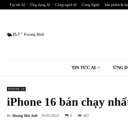
Tin tức AI
Ứng dụng AI
Công nghệ AI
Công Nghệ
Sản phẩm & dị
C
25.7
Kwang Binh
TIN TỨC AI
ỨNG D
IPHONE 16
iPhone 16 bán chạy nhấ
By
Hoàng Hải Anh
30/05/2025
0
481