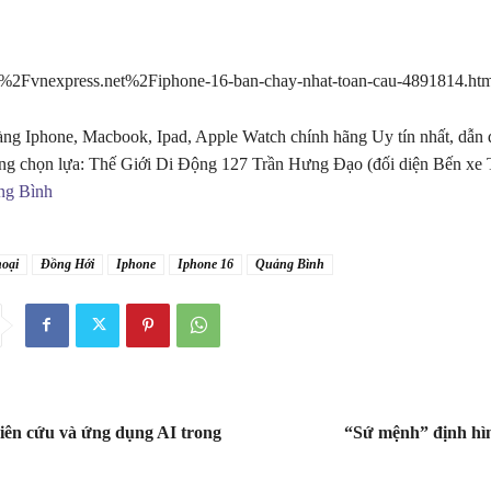
Fvnexpress.net%2Fiphone-16-ban-chay-nhat-toan-cau-4891814.htm
ng Iphone, Macbook, Ipad, Apple Watch chính hãng Uy tín nhất, dẫn 
ng chọn lựa: Thế Giới Di Động 127 Trần Hưng Đạo (đối diện Bến xe
ng Bình
hoại
Đồng Hới
Iphone
Iphone 16
Quảng Bình
iên cứu và ứng dụng AI trong
“Sứ mệnh” định hì