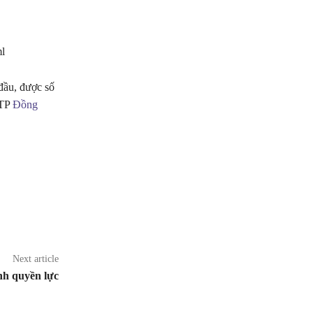
l
đầu, được số
 TP
Đồng
Next article
nh quyền lực