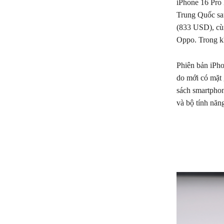
iPhone 16 Pro 
Trung Quốc sau
(833 USD), cùn
Oppo. Trong kh
Phiên bản iPh
do mới có mặt 
sách smartphon
và bộ tính năn