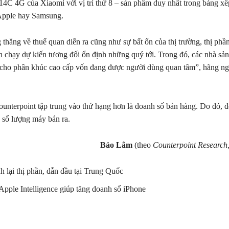
14C 4G của Xiaomi với vị trí thứ 8 – sản phẩm duy nhất trong bảng x
Apple hay Samsung.
 thẳng về thuế quan diễn ra cũng như sự bất ổn của thị trường, thị phầ
 chạy dự kiến tương đối ổn định những quý tới. Trong đó, các nhà sản
 cho phân khúc cao cấp vốn đang được người dùng quan tâm”, hãng n
unterpoint tập trung vào thứ hạng hơn là doanh số bán hàng. Do đó, đ
 số lượng máy bán ra.
Bảo Lâm
(theo
Counterpoint Researc
h lại thị phần, dẫn đầu tại Trung Quốc
pple Intelligence‌ giúp tăng doanh số iPhone