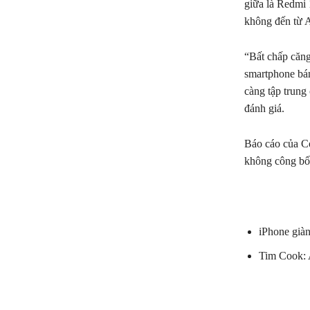
giữa là Redmi 
không đến từ 
“Bất chấp căng
smartphone bán
càng tập trung
đánh giá.
Báo cáo của Co
không công bố
iPhone giàn
Tim Cook: A