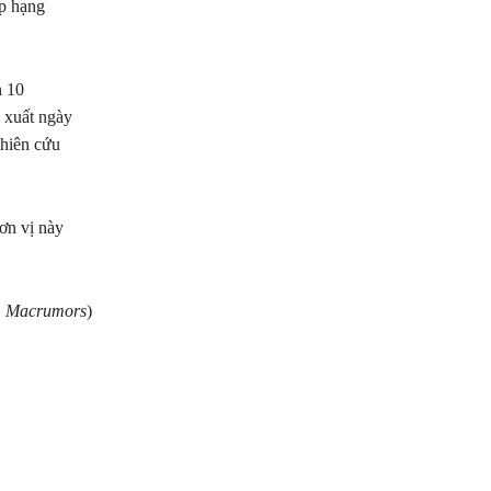
ếp hạng
n 10
 xuất ngày
ghiên cứu
ơn vị này
h, Macrumors
)