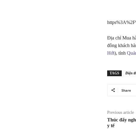
https%3A%2F%2
Địa chỉ Mua hà
đông khách hà
Hới
), tỉnh
Quả
TAGS
Điện t
Share
Previous article
Thúc đẩy ngh
y tế