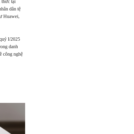
thức tại
nhân dân tệ
hư Huawei,
quý I/2025
trong danh
về công nghệ