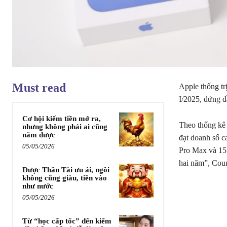
Must read
Apple thống tr
I/2025, đứng đ
Cơ hội kiếm tiền mở ra,
Theo thống kê 
nhưng không phải ai cũng
nắm được
đạt doanh số c
05/05/2026
Pro Max và 15 
hai năm”, Coun
Được Thần Tài ưu ái, ngồi
không cũng giàu, tiền vào
như nước
05/05/2026
Từ “học cấp tốc” đến kiếm