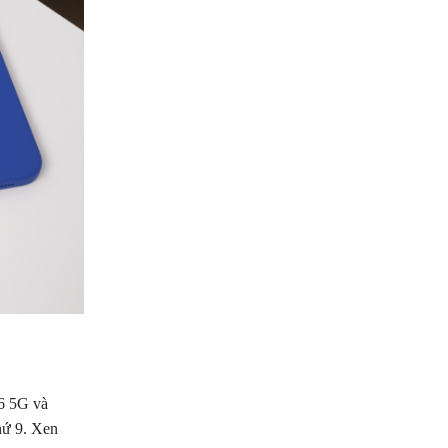
16 5G và
hứ 9. Xen