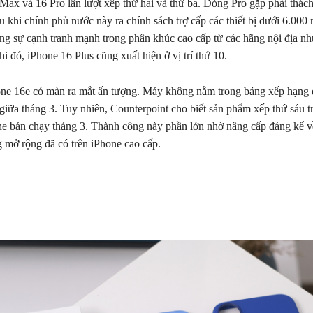
Max và 16 Pro lần lượt xếp thứ hai và thứ ba. Dòng Pro gặp phải thách 
 khi chính phủ nước này ra chính sách trợ cấp các thiết bị dưới 6.000 
g sự cạnh tranh mạnh trong phân khúc cao cấp từ các hãng nội địa n
i đó, iPhone 16 Plus cũng xuất hiện ở vị trí thứ 10.
one 16e có màn ra mắt ấn tượng. Máy không nằm trong bảng xếp hạng 
giữa tháng 3. Tuy nhiên, Counterpoint cho biết sản phẩm xếp thứ sáu 
e bán chạy tháng 3. Thành công này phần lớn nhờ nâng cấp đáng kể 
g mở rộng đã có trên iPhone cao cấp.