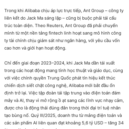
Trong khi Alibaba chịu áp lực trực tiếp, Ant Group – công ty
liên kết do Jack Ma sáng lập – cũng bị buộc phải tái cấu
trúc toàn diện. Theo Reuters, Ant Group đã phải chuyển
mình từ một nền tảng fintech linh hoạt sang mô hình công
ty tài chính chịu giám sát như ngân hàng, với yêu cầu vốn
cao hơn và giới hạn hoạt động.
Chỉ đến giai đoạn 2023–2024, khi Jack Ma dần tái xuất
trong các hoạt động mang tính học thuật và giáo dục, cùng
với việc chính quyền Trung Quốc phát tín hiệu kết thúc
chiến dịch siết chặt công nghệ, Alibaba mới bắt đầu ổn
định trở lại. Việc tập đoàn tái tập trung vào điện toán đám
mây và AI, thay vì mở rộng ồ ạt sang các lĩnh vực nhạy cảm,
được cho là động thái đúng đắn trong thời đại trí tuệ nhân
tạo bùng nổ. Quý III/2025, doanh thu từ mảng điện toán và
các sản phẩm AI liên quan đạt khoảng 5,6 tỷ USD – tăng 34