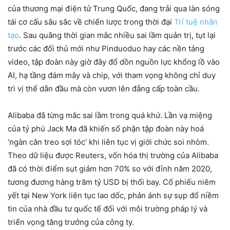
của thương mại điện tử Trung Quốc, đang trải qua làn sóng
tái cơ cấu sâu sắc về chiến lược trong thời đại
Trí tuệ nhân
tạo
. Sau quãng thời gian mắc nhiều sai lầm quản trị, tụt lại
trước các đối thủ mới như Pinduoduo hay các nền tảng
video, tập đoàn này giờ đây đổ dồn nguồn lực khổng lồ vào
AI, hạ tầng đám mây và chip, với tham vọng không chỉ duy
trì vị thế dẫn đầu mà còn vươn lên đẳng cấp toàn cầu.
Alibaba đã từng mắc sai lầm trong quá khứ. Lần vạ miệng
của tỷ phú Jack Ma đã khiến số phận tập đoàn này hoá
‘ngàn cân treo sợi tóc’ khi liên tục vị giới chức soi nhòm.
Theo dữ liệu được Reuters, vốn hóa thị trường của Alibaba
đã có thời điểm sụt giảm hơn 70% so với đỉnh năm 2020,
tương đương hàng trăm tỷ USD bị thổi bay. Cổ phiếu niêm
yết tại New York liên tục lao dốc, phản ánh sự sụp đổ niềm
tin của nhà đầu tư quốc tế đối với môi trường pháp lý và
triển vọng tăng trưởng của công ty.