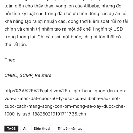
toàn diện cho thấy tham vọng lớn của Alibaba, nhưng đòi
hỏi tính kỷ luật cao trong đầu tư, ưu tiên đúng các dự án có
khả năng tạo ra lợi nhuận cao, đồng thời kiểm soát rủi ro tài
chính và chính trị nhằm tạo ra một đế chế 1 nghìn tỷ USD
trong tương lai. Chỉ cần sai một bước, chi phí tổn thất có
thể rất lớn.
Theo:
CNBC, SCMP, Reuters
https%3A%2F%2Fcafef.vn%2Ftu-gio-hang-quoc-dan-den-
vua-ai-man-dat-cuoc-50-ty-usd-cua-alibaba-vao-mot-
cuoc-cach-mang-song-con-om-mong-se-xay-duoc-che-
1000-ty-usd-188260219191711735.chn
TAGS
AI
Điện thoại
Trí tuệ nhân tạo