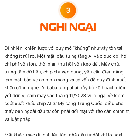
Dĩ nhiên, chiến lược với quy mô “khủng” như vậy tồn tại
không ít rủi ro. Một mặt, đầu tư hạ tầng AI và cloud đòi hỏi
chi phí vốn lớn, thời gian thu hồi vốn kéo dài. Máy chủ,
trung tâm dữ liệu, chip chuyên dụng, yêu cầu điện năng,
làm mát, bảo vệ an ninh mạng và cả vấn đề quy định xuất
khẩu công nghệ. Alibaba từng phải hủy bỏ kế hoạch niêm
yết đơn vị đám mây vào tháng 11/2023 vì lo ngại về kiểm
soát xuất khẩu chip AI từ Mỹ sang Trung Quốc, điều cho
thấy bên ngoài đầu tư còn phải đối mặt với rào cản chính trị
và luật pháp.
Mặt khác, mặc dù chi tiêu lớn, nhà đầu tư đôi khi lo ngại