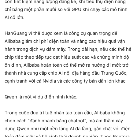
còn tiết kiệm năng lượng đáng kể, khi tiêu thụ điện năng
chỉ bằng một phần mười so với GPU khi chạy các mô hình
AI cỡ lớn.
HanGuang vì thế được xem là công cụ quan trọng để
Alibaba giảm chi phí điện toán và nâng cao hiệu quả vận
hành trong dịch vụ đám mây. Trong dài hạn, nếu các thế hệ
chip tiếp theo tiếp tục đạt hiệu suất cao và chứng minh độ
ổn định, Alibaba hoàn toàn có thể mở ra hướng đi mới: trở
thành nhà cung cấp chip AI nội địa hàng đầu Trung Quốc,
cạnh tranh với cả Nvidia và các công ty bán dẫn lớn khác.
Qwen là một ví dụ điển hình khác.
Trong cuộc đua trí tuệ nhân tạo toàn cầu, Alibaba không
chọn cách “đánh nhanh bằng chatbot”, mà âm thầm xây
dựng Qwen như một nền tảng AI đa tầng, gắn chặt với điện
toán đám mây và hệ sinh thái doanh nghiệp. Theo Reuters,