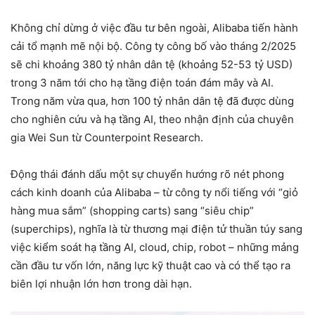
Không chỉ dừng ở việc đầu tư bên ngoài, Alibaba tiến hành
cải tổ mạnh mẽ nội bộ. Công ty công bố vào tháng 2/2025
sẽ chi khoảng 380 tỷ nhân dân tệ (khoảng 52-53 tỷ USD)
trong 3 năm tới cho hạ tầng điện toán đám mây và AI.
Trong năm vừa qua, hơn 100 tỷ nhân dân tệ đã được dùng
cho nghiên cứu và hạ tầng AI, theo nhận định của chuyên
gia Wei Sun từ Counterpoint Research.
Động thái đánh dấu một sự chuyển hướng rõ nét phong
cách kinh doanh của Alibaba – từ công ty nổi tiếng với “giỏ
hàng mua sắm” (shopping carts) sang “siêu chip”
(superchips), nghĩa là từ thương mại điện tử thuần túy sang
việc kiểm soát hạ tầng AI, cloud, chip, robot – những mảng
cần đầu tư vốn lớn, năng lực kỹ thuật cao và có thể tạo ra
biên lợi nhuận lớn hơn trong dài hạn.