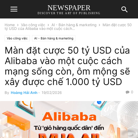
NEWSPAPER
DISCOVER THE ART OF PUBLISHING
Home
Vào công việc
AI - Bán hàng & marketing
Màn đặt cược 50
tỷ USD của Alibaba vào một cuộc cách...
Vào công việc
AI - Bán hàng & marketing
Màn đặt cược 50 tỷ USD của
Alibaba vào một cuộc cách
mạng sống còn, ôm mộng sẽ
xây được chế 1.000 tỷ USD
0
By
Hoàng Hải Anh
-
19/02/2026