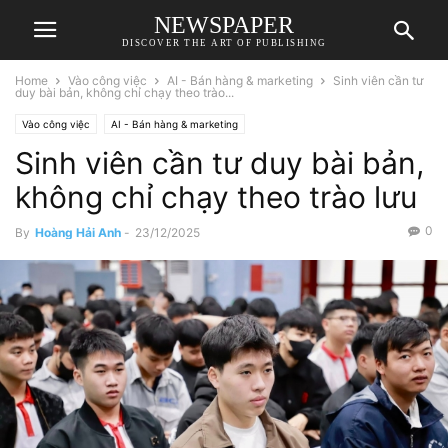
NEWSPAPER
DISCOVER THE ART OF PUBLISHING
Home
Vào công việc
AI - Bán hàng & marketing
Sinh viên cần tư
duy bài bản, không chỉ chạy theo trào...
Vào công việc
AI - Bán hàng & marketing
Sinh viên cần tư duy bài bản,
không chỉ chạy theo trào lưu
0
By
Hoàng Hải Anh
-
23/12/2025