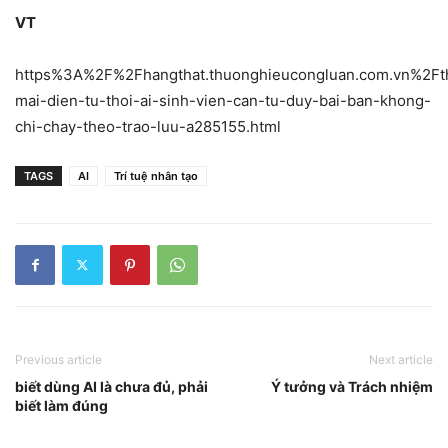
VT
https%3A%2F%2Fhangthat.thuonghieucongluan.com.vn%2Ft
mai-dien-tu-thoi-ai-sinh-vien-can-tu-duy-bai-ban-khong-
chi-chay-theo-trao-luu-a285155.html
TAGS
AI
Trí tuệ nhân tạo
Previous article
Next article
biết dùng AI là chưa đủ, phải
Ý tưởng và Trách nhiệm
biết làm đúng