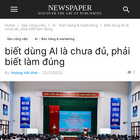
NEWSPAPER
DISCOVER THE ART OF PUBLISHING
Home
Vào công việc
AI - Bán hàng & marketing
biết dùng AI là
chưa đủ, phải biết làm đúng
Vào công việc
AI - Bán hàng & marketing
biết dùng AI là chưa đủ, phải
biết làm đúng
0
By
Hoàng Hải Anh
-
23/12/2025