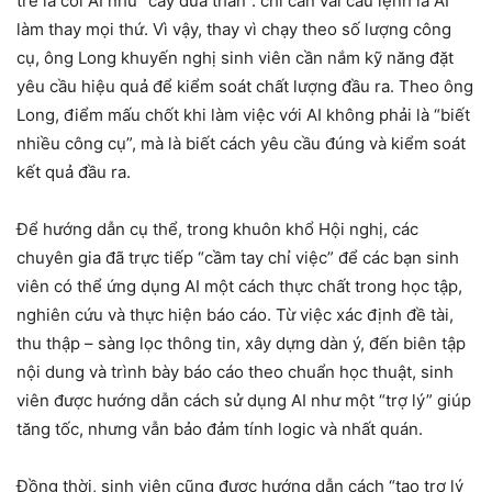
trẻ là coi AI như “cây đũa thần”: chỉ cần vài câu lệnh là AI
làm thay mọi thứ. Vì vậy, thay vì chạy theo số lượng công
cụ, ông Long khuyến nghị sinh viên cần nắm kỹ năng đặt
yêu cầu hiệu quả để kiểm soát chất lượng đầu ra. Theo ông
Long, điểm mấu chốt khi làm việc với AI không phải là “biết
nhiều công cụ”, mà là biết cách yêu cầu đúng và kiểm soát
kết quả đầu ra.
Để hướng dẫn cụ thể, trong khuôn khổ Hội nghị, các
chuyên gia đã trực tiếp “cầm tay chỉ việc” để các bạn sinh
viên có thể ứng dụng AI một cách thực chất trong học tập,
nghiên cứu và thực hiện báo cáo. Từ việc xác định đề tài,
thu thập – sàng lọc thông tin, xây dựng dàn ý, đến biên tập
nội dung và trình bày báo cáo theo chuẩn học thuật, sinh
viên được hướng dẫn cách sử dụng AI như một “trợ lý” giúp
tăng tốc, nhưng vẫn bảo đảm tính logic và nhất quán.
Đồng thời, sinh viên cũng được hướng dẫn cách “tạo trợ lý