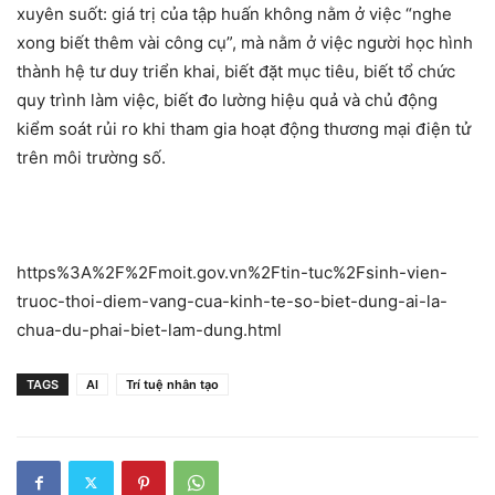
xuyên suốt: giá trị của tập huấn không nằm ở việc “nghe
xong biết thêm vài công cụ”, mà nằm ở việc người học hình
thành hệ tư duy triển khai, biết đặt mục tiêu, biết tổ chức
quy trình làm việc, biết đo lường hiệu quả và chủ động
kiểm soát rủi ro khi tham gia hoạt động thương mại điện tử
trên môi trường số.
https%3A%2F%2Fmoit.gov.vn%2Ftin-tuc%2Fsinh-vien-
truoc-thoi-diem-vang-cua-kinh-te-so-biet-dung-ai-la-
chua-du-phai-biet-lam-dung.html
TAGS
AI
Trí tuệ nhân tạo