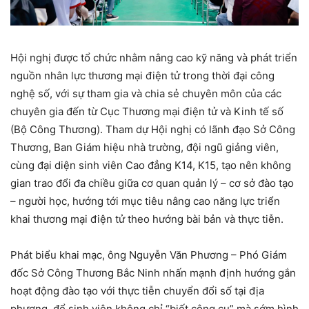
Hội nghị được tổ chức nhằm nâng cao kỹ năng và phát triển
nguồn nhân lực thương mại điện tử trong thời đại công
nghệ số, với sự tham gia và chia sẻ chuyên môn của các
chuyên gia đến từ Cục Thương mại điện tử và Kinh tế số
(Bộ Công Thương). Tham dự Hội nghị có lãnh đạo Sở Công
Thương, Ban Giám hiệu nhà trường, đội ngũ giảng viên,
cùng đại diện sinh viên Cao đẳng K14, K15, tạo nên không
gian trao đổi đa chiều giữa cơ quan quản lý – cơ sở đào tạo
– người học, hướng tới mục tiêu nâng cao năng lực triển
khai thương mại điện tử theo hướng bài bản và thực tiễn.
Phát biểu khai mạc, ông Nguyễn Văn Phương – Phó Giám
đốc Sở Công Thương Bắc Ninh nhấn mạnh định hướng gắn
hoạt động đào tạo với thực tiễn chuyển đổi số tại địa
phương, để sinh viên không chỉ “biết công cụ” mà sớm hình