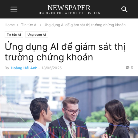
NEWSPAPER
DISCOVER THE ART OF PUBLISHING
Home
Tin tức AI
Ứng dụng AI để giám sát thị trường chứng khoán
Tin tức AI
Ứng dụng AI
Ứng dụng AI để giám sát thị
trường chứng khoán
0
By
Hoàng Hải Anh
-
18/06/2025