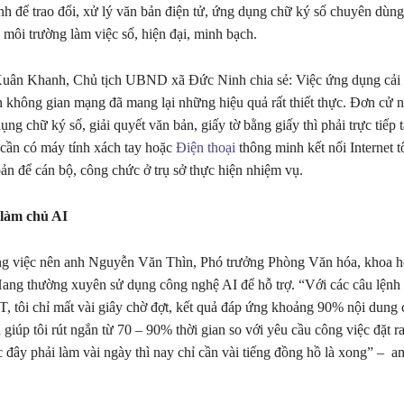
nh để trao đổi, xử lý văn bản điện tử, ứng dụng chữ ký số chuyên dùn
môi trường làm việc số, hiện đại, minh bạch.
uân Khanh, Chủ tịch UBND xã Đức Ninh chia sẻ: Việc ứng dụng cải c
n không gian mạng đã mang lại những hiệu quả rất thiết thực. Đơn cử n
ng chữ ký số, giải quyết văn bản, giấy tờ bằng giấy thì phải trực tiếp tạ
cần có máy tính xách tay hoặc
Điện thoại
thông minh kết nối Internet t
ản để cán bộ, công chức ở trụ sở thực hiện nhiệm vụ.
 làm chủ AI
ng việc nên anh Nguyễn Văn Thìn, Phó trưởng Phòng Văn hóa, khoa h
ang thường xuyên sử dụng công nghệ AI để hỗ trợ. “Với các câu lệnh
, tôi chỉ mất vài giây chờ đợt, kết quả đáp ứng khoảng 90% nội dung 
 giúp tôi rút ngắn từ 70 – 90% thời gian so với yêu cầu công việc đặt 
c đây phải làm vài ngày thì nay chỉ cần vài tiếng đồng hồ là xong” – a