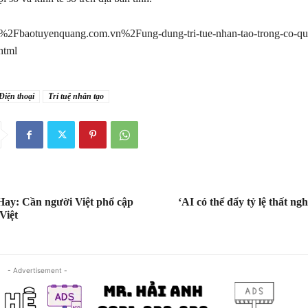
Fbaotuyenquang.com.vn%2Fung-dung-tri-tue-nhan-tao-trong-co-qu
html
Điện thoại
Trí tuệ nhân tạo
Hay: Cần người Việt phổ cập
‘AI có thể đẩy tỷ lệ thất ng
Việt
- Advertisement -