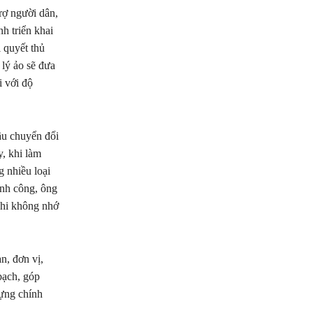
rợ người dân,
h triển khai
i quyết thủ
 lý ảo sẽ đưa
i với độ
ầu chuyển đổi
, khi làm
g nhiều loại
ính công, ông
 khi không nhớ
n, đơn vị,
bạch, góp
dựng chính