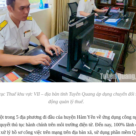
ục Thuế khu vực VII – địa bàn tỉnh Tuyên Quang áp dụng chuyển đổi 
động quản lý thuế.
ột trong 5 địa phương đi đầu của huyện Hàm Yên về ứng dụng công ng
i quyết thủ tục hành chính trên môi trường điện tử. Đến nay, 100% lãnh 
xử lý hồ sơ công việc trên mạng trên địa bàn xã, sử dụng phần mềm Q