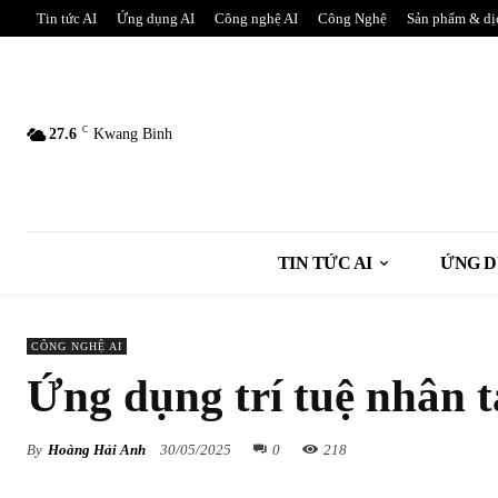
Tin tức AI
Ứng dụng AI
Công nghệ AI
Công Nghệ
Sản phẩm & dị
C
27.6
Kwang Binh
TIN TỨC AI
ỨNG D
CÔNG NGHỆ AI
Ứng dụng trí tuệ nhân 
By
Hoàng Hải Anh
30/05/2025
0
218