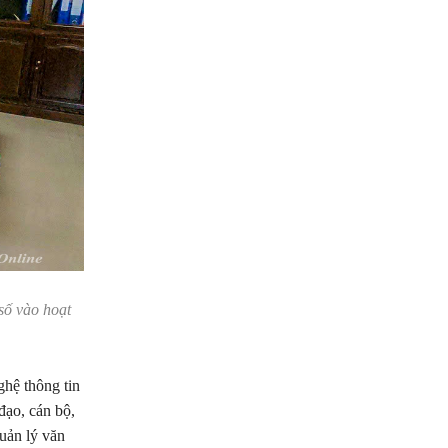
số vào hoạt
hệ thông tin
đạo, cán bộ,
uản lý văn