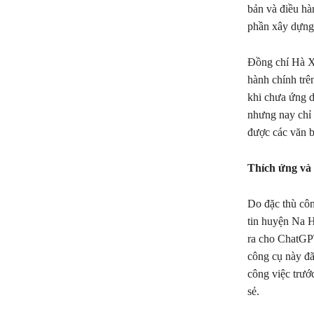
bản và điều hà
phần xây dựng 
Đồng chí Hà X
hành chính trê
khi chưa ứng dụ
nhưng nay chỉ 
được các văn b
Thích ứng và
Do đặc thù cô
tin huyện Na H
ra cho ChatGPT
công cụ này đã
công việc trướ
sẻ.