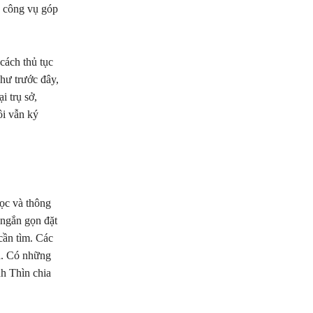
g công vụ góp
ách thủ tục
hư trước đây,
i trụ sở,
ôi vẫn ký
ọc và thông
 ngắn gọn đặt
cần tìm. Các
ra. Có những
nh Thìn chia