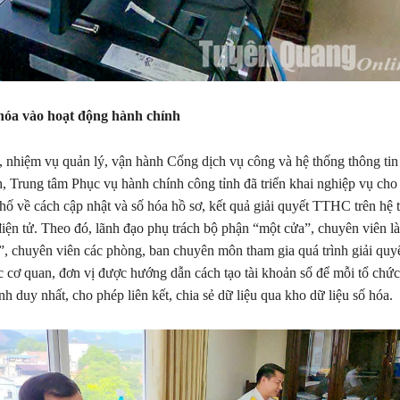
hóa vào hoạt động hành chính
 nhiệm vụ quản lý, vận hành Cổng dịch vụ công và hệ thống thông tin
nh, Trung tâm Phục vụ hành chính công tỉnh đã triển khai nghiệp vụ cho
hố về cách cập nhật và số hóa hồ sơ, kết quả giải quyết TTHC trên hệ 
điện tử. Theo đó, lãnh đạo phụ trách bộ phận “một cửa”, chuyên viên là
, chuyên viên các phòng, ban chuyên môn tham gia quá trình giải qu
c cơ quan, đơn vị được hướng dẫn cách tạo tài khoản số để mỗi tổ chức
h duy nhất, cho phép liên kết, chia sẻ dữ liệu qua kho dữ liệu số hóa.