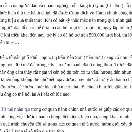
 cầu của người dân và doanh nghiệp, nền tảng trợ lý ảo (Chatbot) hỗ t
hực hiện thủ tục hành chính đã được Cổng dịch vụ Hành chính công tỉn
ng hiệu quả thiết thực. Khi có bất kỳ thắc mắc nào trong quá trình giả
 người dân đều có thể đưa ra câu hỏi mọi lúc, mọi nơi, ngay lập tức trợ
Từ khi triển khai đến nay, trợ lý ảo đã hỗ trợ trên 500.000 lượt hỏi, trả lờ
 đến 98%…
ều, tổ dân phố Phú Thịnh, thị trấn Yên Sơn (Yên Sơn) đang có nhu c
ng hơn 300 m2 đất trồng cây lâu năm thành đất ở nông thôn. Trước đây
này ông cảm thấy rất ngại vì cán bộ thị trấn có tư vấn, hướng dẫn nhưn
ục khiến ông không thể nhớ hết ngay được. nay nhờ có trợ lý ảo hành ch
ứu trước các bước thực hiện thủ tục ở nhà, rồi chuẩn bị trước giấy tờ,
 ông có thể hỏi lại AI bất cứ lúc nào.
g
Trí tuệ nhân tạo
trong cơ quan hành chính nhà nước sẽ giúp các cơ qua
ành công việc được nhanh chóng, tiết kiệm, hiệu quả, công khai, minh 
 quá trình chuyển đổi số trong các cơ quan nhà nước, hướng tới xây 
i số và kinh tế số trên địa bàn tỉnh.