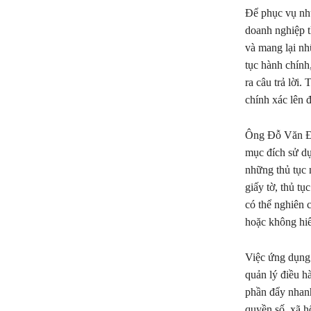
Để phục vụ nhu
doanh nghiệp t
và mang lại nhữ
tục hành chính,
ra câu trả lời. 
chính xác lên
Ông Đỗ Văn Đi
mục đích sử dụ
những thủ tục 
giấy tờ, thủ t
có thể nghiên c
hoặc không hiểu
Việc ứng dụn
quản lý điều h
phần đẩy nhanh
quyền số, xã hộ